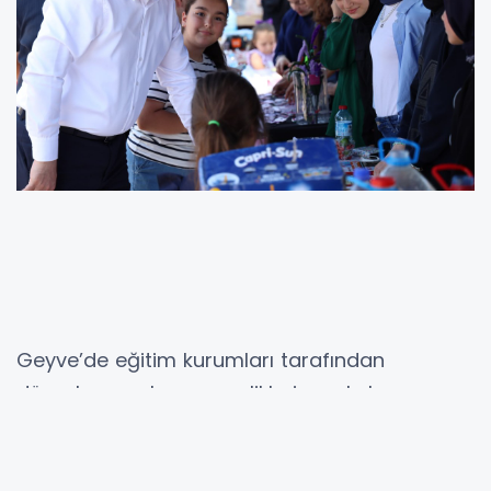
Geyve’de eğitim kurumları tarafından
düzenlenen yıl sonu şenlikleri ve okul
kermesleri yoğun ilgi gördü. Kazımpaşa
İlkokulu ile Cumhuriyet İlkokulu-Ortaokulu’nda