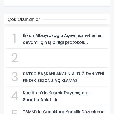
Çok Okunanlar
1
Erkan Albayrakoğlu Aşevi hizmetlerinin
devamı için iş birliği protokolü
imzalandı.
2
3
SATSO BAŞKANI AKGÜN ALTUĞ'DAN YENİ
FINDEK SEZONU AÇIKLAMASI
4
Keçiören’de Keşmir Dayanışması
Sanatla Anlatıldı
TBMM’de Çocuklara Yönelik Düzenleme