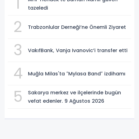
1
tazeledi
2
Trabzonlular Derneği’ne Önemli Ziyaret
3
VakıfBank, Vanja Ivanovic’i transfer etti
4
Muğla Milas'ta ″Mylasa Band″ izdihamı
5
Sakarya merkez ve ilçelerinde bugün
vefat edenler. 9 Ağustos 2026