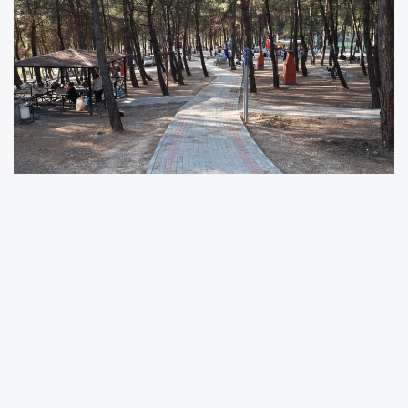
Bursa Valiliği, yaz aylarında artan sıcaklıklar
nedeniyle yükselen orman yangını riskine karşı
bir dizi önlem aldı. Orman Yangınlarını Önleme
ve Mücadele Komisyonu tarafından alınan
kararlar doğrultusunda, Bursa genelindeki
ormanlık alanlara girişler an itibariyle
yasaklandı. Valilikten yapılan açıklamada, 6831