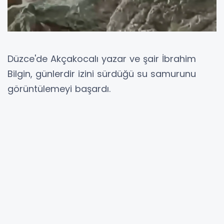
Düzce'de Akçakocalı yazar ve şair İbrahim
Bilgin, günlerdir izini sürdüğü su samurunu
görüntülemeyi başardı.
Sefer DEMİR / DÜZCE (İGFA) -
Düzce'nin
Akçakoca
ilçe
merkezine yakın kayalıklarda
yaşadığı tespit edilen su samurunu kayıt
altına alan İbrahim Bilgin, sevimli hayvana
“Sumrucuk” adını verdi.
Bilgin, yaptığı açıklamada, uzun süredir takip
ettiği su samurunu sonunda görüntülediğini