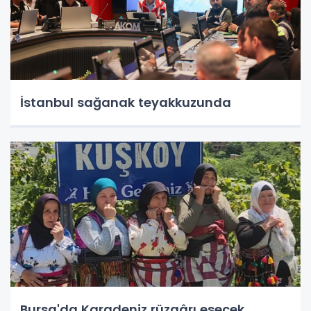
İstanbul sağanak teyakkuzunda
Bursa'da Karadeniz rüzgârı esecek