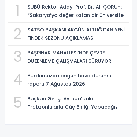
1
SUBÜ Rektör Adayı Prof. Dr. Ali ÇORUH;
“Sakarya’ya değer katan bir üniversite
inşa etmek istiyorum”
2
SATSO BAŞKANI AKGÜN ALTUĞ'DAN YENİ
FINDEK SEZONU AÇIKLAMASI
3
BAŞPINAR MAHALLESİ’NDE ÇEVRE
DÜZENLEME ÇALIŞMALARI SÜRÜYOR
4
Yurdumuzda bugün hava durumu
raporu 7 Ağustos 2026
5
Başkan Genç; Avrupa’daki
Trabzonlularla Güç Birliği Yapacağız