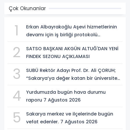
Çok Okunanlar
1
Erkan Albayrakoğlu Aşevi hizmetlerinin
devamı için iş birliği protokolü
imzalandı.
2
SATSO BAŞKANI AKGÜN ALTUĞ'DAN YENİ
FINDEK SEZONU AÇIKLAMASI
3
SUBÜ Rektör Adayı Prof. Dr. Ali ÇORUH;
“Sakarya’ya değer katan bir üniversite
inşa etmek istiyorum”
4
Yurdumuzda bugün hava durumu
raporu 7 Ağustos 2026
5
Sakarya merkez ve ilçelerinde bugün
vefat edenler. 7 Ağustos 2026