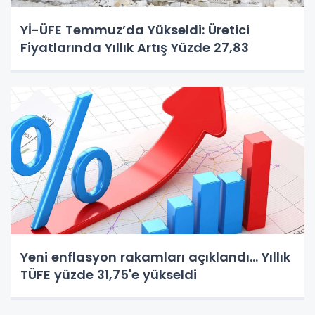
Yİ-ÜFE Temmuz’da Yükseldi: Üretici
Fiyatlarında Yıllık Artış Yüzde 27,83
Yeni enflasyon rakamları açıklandı... Yıllık
TÜFE yüzde 31,75'e yükseldi