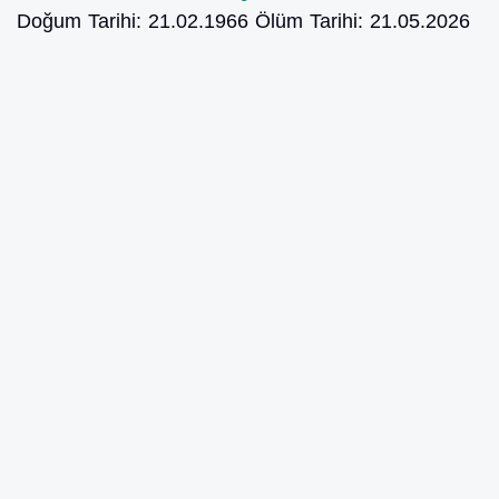
Doğum Tarihi:
21.02.1966
Ölüm Tarihi:
21.05.2026
Mezarlık:
Pamukova Teşvikiye Üst Mezarlığı
Cami:
Pamukova Teşvikiye Mah. Merkez Cami
Vakit:
Öğle
UFUK SEZER
NAKİL - DÜZCE
Doğum Tarihi:
5.04.2000
Ölüm Tarihi:
21.05.2026
Vakit:
Öğle
MUHARREM ÇAĞLAR
NAKİL - İSTANBUL
Doğum Tarihi:
3.02.1966
Ölüm Tarihi:
21.05.2026