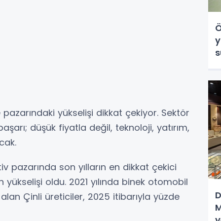
Ö
y
s
 pazarındaki yükselişi dikkat çekiyor. Sektör
arı; düşük fiyatla değil, teknoloji, yatırım,
cak.
v pazarında son yılların en dikkat çekici
n yükselişi oldu. 2021 yılında binek otomobil
D
lan Çinli üreticiler, 2025 itibarıyla yüzde
M
y