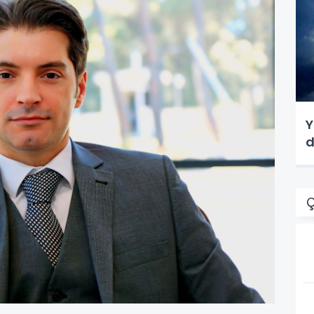
Y
d
Ç