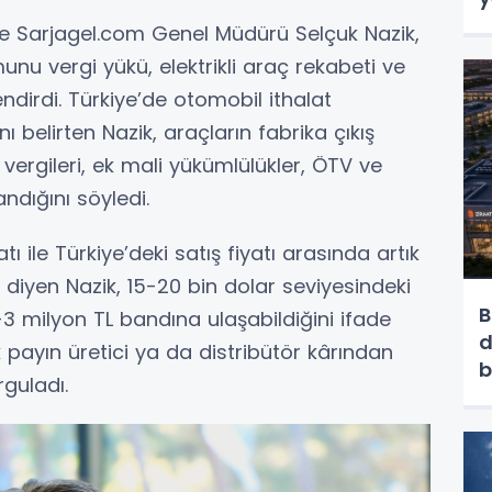
ve Sarjagel.com Genel Müdürü Selçuk Nazik,
unu vergi yükü, elektrikli araç rekabeti ve
endirdi. Türkiye’de otomobil ithalat
ı belirten Nazik, araçların fabrika çıkış
 vergileri, ek mali yükümlülükler, ÖTV ve
andığını söyledi.
atı ile Türkiye’deki satış fiyatı arasında artık
” diyen Nazik, 15-20 bin dolar seviyesindeki
B
3 milyon TL bandına ulaşabildiğini ifade
d
 payın üretici ya da distribütör kârından
b
guladı.
b