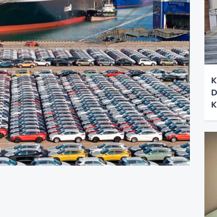
K
D
K