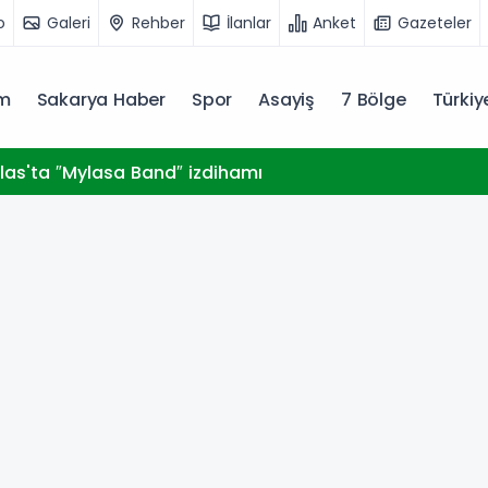
o
Galeri
Rehber
İlanlar
Anket
Gazeteler
m
Sakarya Haber
Spor
Asayiş
7 Bölge
Türki
las'ta ″Mylasa Band″ izdihamı