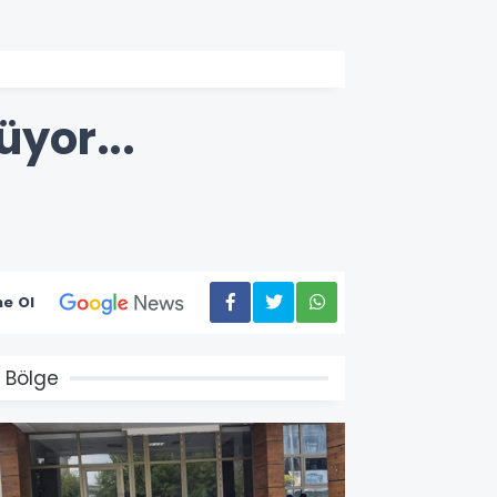
üyor...
e Ol
 Bölge