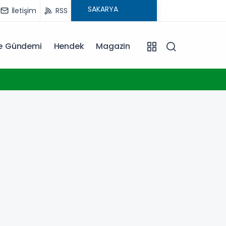
İletişim
RSS
ye Gündemi
Hendek
Magazin
10:00
VakıfB