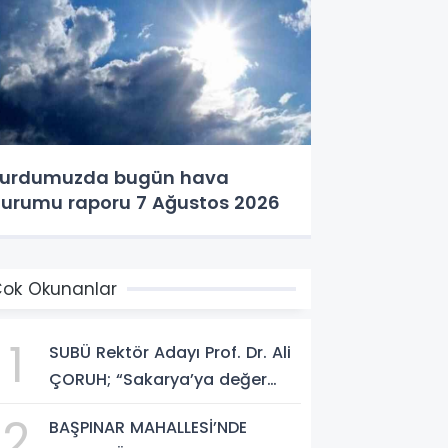
urdumuzda bugün hava
urumu raporu 7 Ağustos 2026
ok Okunanlar
1
SUBÜ Rektör Adayı Prof. Dr. Ali
ÇORUH; “Sakarya’ya değer
katan bir üniversite inşa
2
BAŞPINAR MAHALLESİ’NDE
etmek istiyorum”