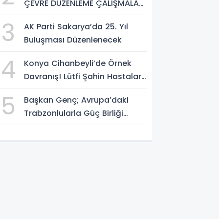
ÇEVRE DÜZENLEME ÇALIŞMALARI
SÜRÜYOR
3
AK Parti Sakarya’da 25. Yıl
Buluşması Düzenlenecek
4
Konya Cihanbeyli’de Örnek
Davranış! Lütfi Şahin Hastalara
Kitap Hediye Etti
5
Başkan Genç; Avrupa’daki
Trabzonlularla Güç Birliği
Yapacağız