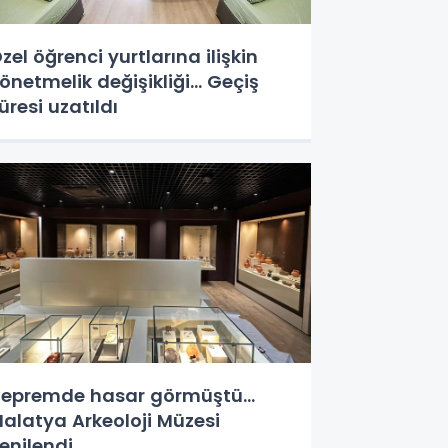
zel öğrenci yurtlarına ilişkin
önetmelik değişikliği... Geçiş
üresi uzatıldı
epremde hasar görmüştü...
alatya Arkeoloji Müzesi
enilendi