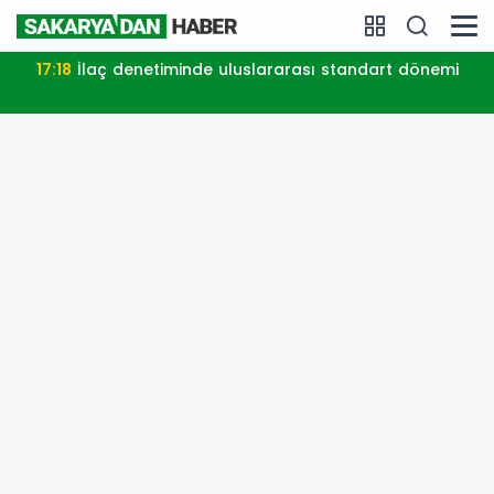
i
17:39
Kocaeli'de kırsal mahalleye modern yol