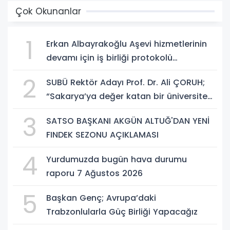
Çok Okunanlar
1
Erkan Albayrakoğlu Aşevi hizmetlerinin
devamı için iş birliği protokolü
imzalandı.
2
SUBÜ Rektör Adayı Prof. Dr. Ali ÇORUH;
“Sakarya’ya değer katan bir üniversite
inşa etmek istiyorum”
3
SATSO BAŞKANI AKGÜN ALTUĞ'DAN YENİ
FINDEK SEZONU AÇIKLAMASI
4
Yurdumuzda bugün hava durumu
raporu 7 Ağustos 2026
5
Başkan Genç; Avrupa’daki
Trabzonlularla Güç Birliği Yapacağız