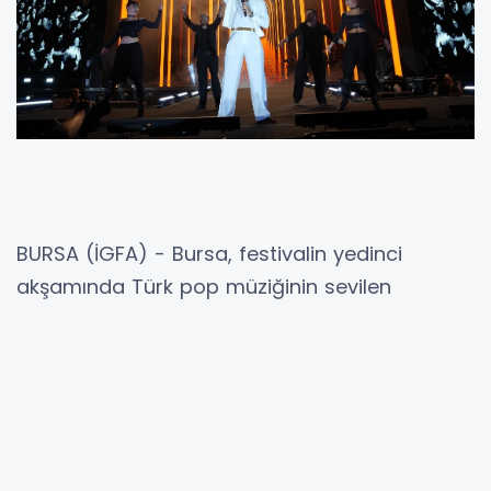
BURSA (İGFA) - Bursa, festivalin yedinci
akşamında Türk pop müziğinin sevilen
isimlerinden Gökhan Türkmen’i hayranlarıyla
buluşturdu.
FSM Hastane Alanı’nda sahne alan Gökhan
Türkmen, sevilen şarkıları ve güçlü sahne
performansıyla festival ziyaretçilerine