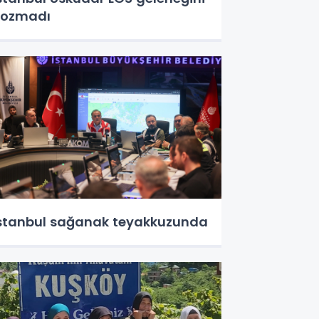
bozmadı
stanbul sağanak teyakkuzunda