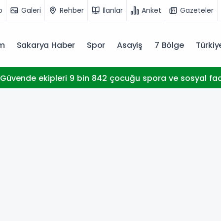
o
Galeri
Rehber
İlanlar
Anket
Gazeteler
m
Sakarya Haber
Spor
Asayiş
7 Bölge
Türki
Güvende ekipleri 9 bin 842 çocuğu spora ve sosyal faal