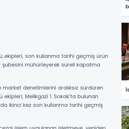
ekipleri, son kullanma tarihi geçmiş ürün
ket şubesini mühürleyerek süreli kapatma
market denetimlerini aralıksız sürdüren
İ
ekipleri, Melikgazi 1. Sokak’ta bulunan
nda ikinci kez son kullanma tarihi geçmiş
 cezai işlem uygulanan işletmeye, yeniden