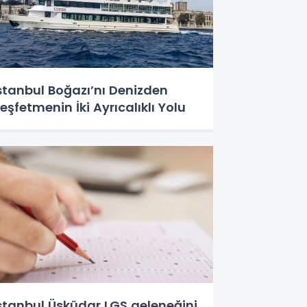
stanbul Boğazı’nı Denizden
eşfetmenin İki Ayrıcalıklı Yolu
stanbul Üsküdar LGS geleneğini