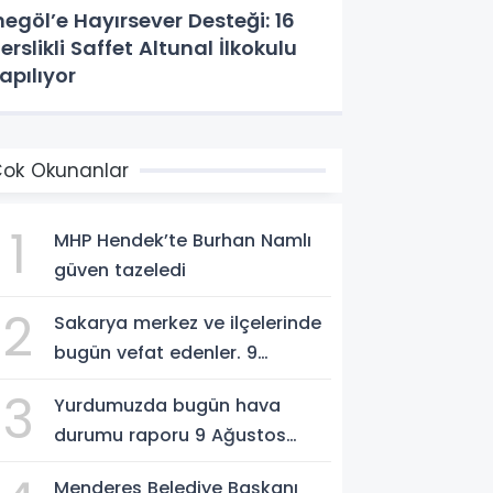
negöl’e Hayırsever Desteği: 16
erslikli Saffet Altunal İlkokulu
apılıyor
ok Okunanlar
1
MHP Hendek’te Burhan Namlı
güven tazeledi
2
Sakarya merkez ve ilçelerinde
bugün vefat edenler. 9
Ağustos 2026
3
Yurdumuzda bugün hava
durumu raporu 9 Ağustos
2026
Menderes Belediye Başkanı