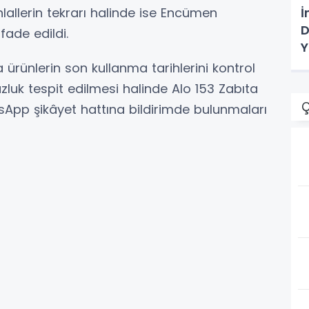
İ
hlallerin tekrarı halinde ise Encümen
D
fade edildi.
Y
 ürünlerin son kullanma tarihlerini kontrol
zluk tespit edilmesi halinde Alo 153 Zabıta
Ç
App şikâyet hattına bildirimde bulunmaları