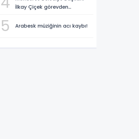
4
İlkay Çiçek görevden
uzaklaştırıldı
5
Arabesk müziğinin acı kaybı!