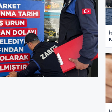
İ
K
İ