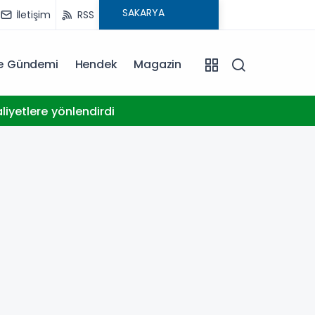
İletişim
RSS
ye Gündemi
Hendek
Magazin
11:57
iyetlere yönlendirdi
Saipem