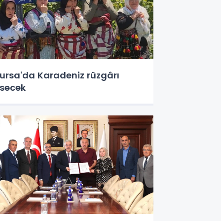
ursa'da Karadeniz rüzgârı
secek