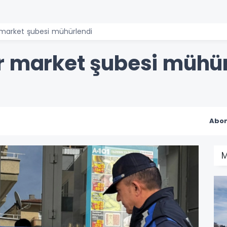
 market şubesi mühürlendi
r market şubesi mühür
Abon