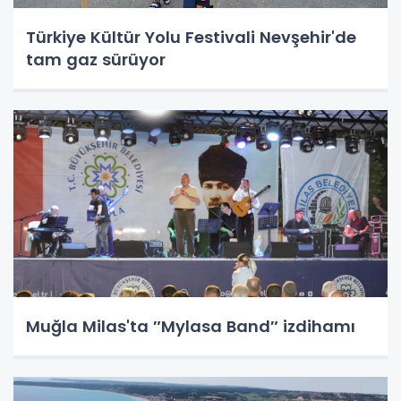
Türkiye Kültür Yolu Festivali Nevşehir'de
tam gaz sürüyor
Muğla Milas'ta ″Mylasa Band″ izdihamı