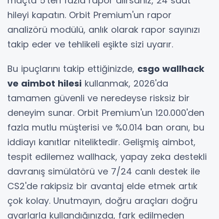
maçta 5'ten fazla rapor alırsanız, 24 saat
hileyi kapatın. Orbit Premium'un rapor
analizörü modülü, anlık olarak rapor sayınızı
takip eder ve tehlikeli eşikte sizi uyarır.
Bu ipuçlarını takip ettiğinizde,
csgo wallhack
ve aimbot hilesi
kullanmak, 2026'da
tamamen güvenli ve neredeyse risksiz bir
deneyim sunar. Orbit Premium'un 120.000'den
fazla mutlu müşterisi ve %0.014 ban oranı, bu
iddiayı kanıtlar niteliktedir. Gelişmiş aimbot,
tespit edilemez wallhack, yapay zeka destekli
davranış simülatörü ve 7/24 canlı destek ile
CS2'de rakipsiz bir avantaj elde etmek artık
çok kolay. Unutmayın, doğru araçları doğru
ayarlarla kullandığınızda, fark edilmeden