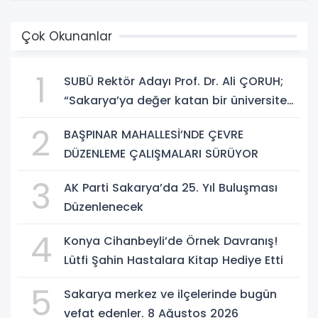
Çok Okunanlar
1
SUBÜ Rektör Adayı Prof. Dr. Ali ÇORUH;
“Sakarya’ya değer katan bir üniversite
inşa etmek istiyorum”
2
BAŞPINAR MAHALLESİ’NDE ÇEVRE
DÜZENLEME ÇALIŞMALARI SÜRÜYOR
3
AK Parti Sakarya’da 25. Yıl Buluşması
Düzenlenecek
4
Konya Cihanbeyli’de Örnek Davranış!
Lütfi Şahin Hastalara Kitap Hediye Etti
5
Sakarya merkez ve ilçelerinde bugün
vefat edenler. 8 Ağustos 2026