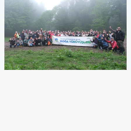
SAKARYA (İGFA) -
Sakarya Büyükşehir
Belediyesi tarafından gerçekleştirilen İlkbahar
Doğa Yürüyüşleri, Akyazı Keremali Göl Yayla
Parkuru ile final yaptı. Uzman rehberler