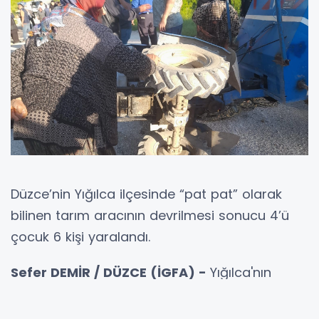
Düzce’nin Yığılca ilçesinde “pat pat” olarak
bilinen tarım aracının devrilmesi sonucu 4’ü
çocuk 6 kişi yaralandı.
Sefer DEMİR / DÜZCE (İGFA) -
Yığılca'nın
Aksaklar köyü yolunda seyir halindeki tarım
aracının kaza yapması sonucu araçta