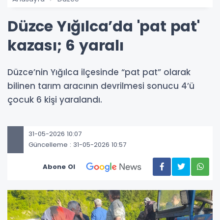
Düzce Yığılca’da 'pat pat'
kazası; 6 yaralı
Düzce’nin Yığılca ilçesinde “pat pat” olarak
bilinen tarım aracının devrilmesi sonucu 4’ü
çocuk 6 kişi yaralandı.
31-05-2026 10:07
Güncelleme : 31-05-2026 10:57
Abone Ol