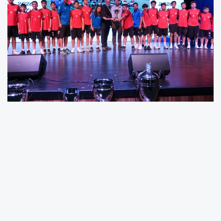
KOCAELİ (İGFA) -
Kocaeli’de sporcu eğitim
merkezleri başta olmak üzere toplam 55 tesis
ile hizmet veren Kocaeli Büyükşehir Belediyesi
sporun her branşını destekliyor. ‘Sporun
Başkenti Kocaeli’ vizyonu doğrultusunda