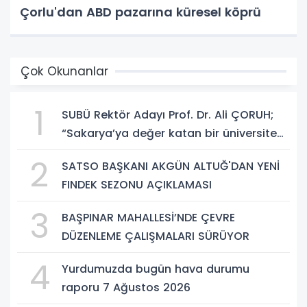
Çorlu'dan ABD pazarına küresel köprü
Çok Okunanlar
1
SUBÜ Rektör Adayı Prof. Dr. Ali ÇORUH;
“Sakarya’ya değer katan bir üniversite
inşa etmek istiyorum”
2
SATSO BAŞKANI AKGÜN ALTUĞ'DAN YENİ
FINDEK SEZONU AÇIKLAMASI
3
BAŞPINAR MAHALLESİ’NDE ÇEVRE
DÜZENLEME ÇALIŞMALARI SÜRÜYOR
4
Yurdumuzda bugün hava durumu
raporu 7 Ağustos 2026