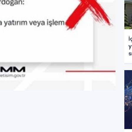
İ
y
s