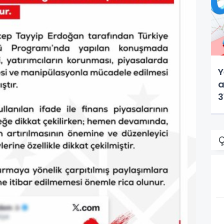
Y
a
3
Ç