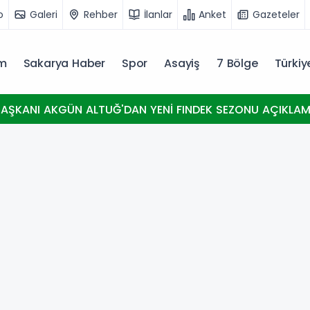
o
Galeri
Rehber
İlanlar
Anket
Gazeteler
m
Sakarya Haber
Spor
Asayiş
7 Bölge
Türki
AŞKANI AKGÜN ALTUĞ'DAN YENİ FINDEK SEZONU AÇIKLAM