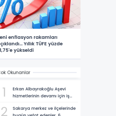
eni enflasyon rakamları
çıklandı... Yıllık TÜFE yüzde
1,75'e yükseldi
ok Okunanlar
1
Erkan Albayrakoğlu Aşevi
hizmetlerinin devamı için iş
birliği protokolü imzalandı.
2
Sakarya merkez ve ilçelerinde
bugün vefat edenler. 6