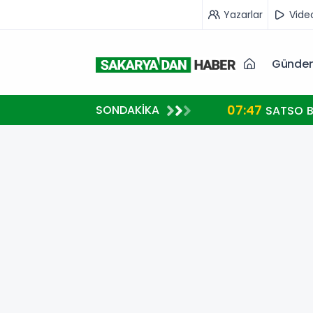
Yazarlar
Vide
Günde
07:47
SONDAKİKA
26
SATSO B