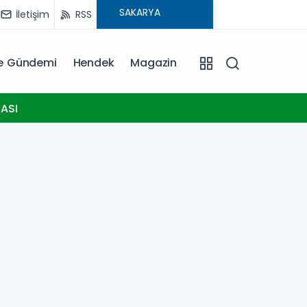
İletişim
RSS
ye Gündemi
Hendek
Magazin
17:46
ASI
Yapay 