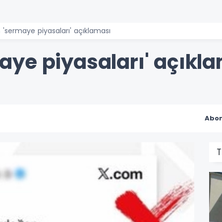
'sermaye piyasaları' açıklaması
ye piyasaları' açıkl
Abon
T