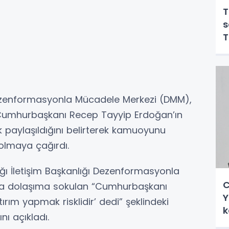
T
s
T
Dezenformasyonla Mücadele Merkezi (DMM),
Cumhurbaşkanı Recep Tayyip Erdoğan’ın
 paylaşıldığını belirterek kamuoyunu
i olmaya çağırdı.
ı İletişim Başkanlığı Dezenformasyonla
C
a dolaşıma sokulan “Cumhurbaşkanı
Y
rım yapmak risklidir’ dedi” şeklindeki
k
ı açıkladı.