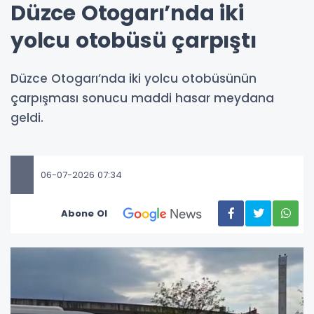
Düzce Otogarı’nda iki
yolcu otobüsü çarpıştı
Düzce Otogarı’nda iki yolcu otobüsünün
çarpışması sonucu maddi hasar meydana
geldi.
06-07-2026 07:34
Abone Ol