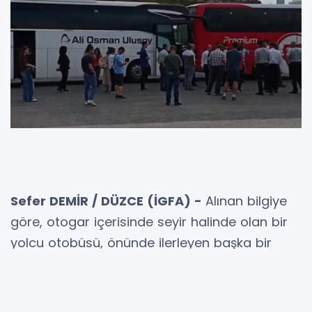
Sefer DEMİR / DÜZCE (İGFA) -
Alınan bilgiye
göre, otogar içerisinde seyir halinde olan bir
yolcu otobüsü, önünde ilerleyen başka bir
yolcu otobüsüne arkadan çarptı.
Çarpışmanın etkisiyle her iki otobüste de