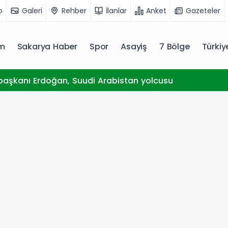
o
Galeri
Rehber
İlanlar
Anket
Gazeteler
m
Sakarya Haber
Spor
Asayiş
7 Bölge
Türki
aşkanı Erdoğan, Suudi Arabistan yolcusu