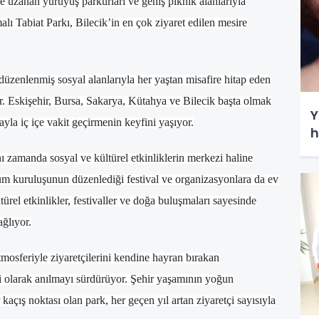
nde uzanan yürüyüş parkurları ve geniş piknik alanlarıyla
lı Tabiat Parkı, Bilecik’in en çok ziyaret edilen mesire
 düzenlenmiş sosyal alanlarıyla her yaştan misafire hitap eden
or. Eskişehir, Bursa, Sakarya, Kütahya ve Bilecik başta olmak
Y
ğayla iç içe vakit geçirmenin keyfini yaşıyor.
h
ı zamanda sosyal ve kültürel etkinliklerin merkezi haline
lum kuruluşunun düzenlediği festival ve organizasyonlara da ev
türel etkinlikler, festivaller ve doğa buluşmaları sayesinde
ğlıyor.
tmosferiyle ziyaretçilerini kendine hayran bırakan
ti olarak anılmayı sürdürüyor. Şehir yaşamının yoğun
açış noktası olan park, her geçen yıl artan ziyaretçi sayısıyla