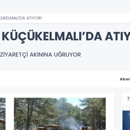
ÜKELMALI’DA ATIYOR!
 KÜÇÜKELMALI’DA ATI
 ZİYARETÇİ AKININA UĞRUYOR
Abon
7