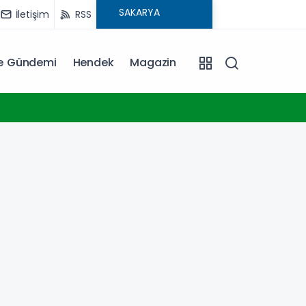
İletişim
RSS
ye Gündemi
Hendek
Magazin
09:15
Yurdu