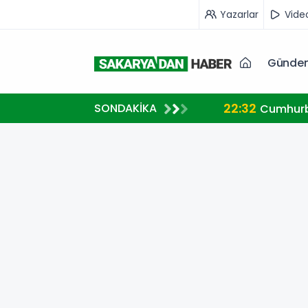
Yazarlar
Vide
Günde
22:32
SONDAKİKA
ve Gazze mesajı
Cumhurb