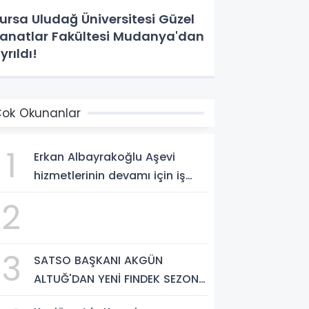
ursa Uludağ Üniversitesi Güzel
anatlar Fakültesi Mudanya'dan
yrıldı!
ok Okunanlar
1
Erkan Albayrakoğlu Aşevi
hizmetlerinin devamı için iş
birliği protokolü imzalandı.
2
3
SATSO BAŞKANI AKGÜN
ALTUĞ'DAN YENİ FINDEK SEZONU
AÇIKLAMASI