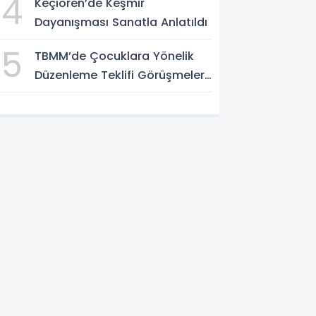
4
Keçiören’de Keşmir
Dayanışması Sanatla Anlatıldı
5
TBMM’de Çocuklara Yönelik
Düzenleme Teklifi Görüşmeleri
Tamamlandı