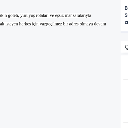
B
S
kin göleti, yürüyüş rotaları ve eşsiz manzaralarıyla
a
ak isteyen herkes için vazgeçilmez bir adres olmaya devam
Ç