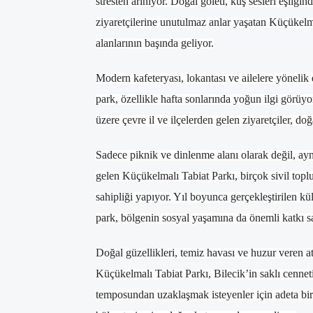
stresten arınıyor. Doğal göleti, kuş sesleri eşliği
ziyaretçilerine unutulmaz anlar yaşatan Küçükelma
alanlarının başında geliyor.
Modern kafeteryası, lokantası ve ailelere yönelik
park, özellikle hafta sonlarında yoğun ilgi görüy
üzere çevre il ve ilçelerden gelen ziyaretçiler, do
Sadece piknik ve dinlenme alanı olarak değil, ayn
gelen Küçükelmalı Tabiat Parkı, birçok sivil top
sahipliği yapıyor. Yıl boyunca gerçekleştirilen kül
park, bölgenin sosyal yaşamına da önemli katkı sa
Doğal güzellikleri, temiz havası ve huzur veren a
Küçükelmalı Tabiat Parkı, Bilecik’in saklı cenne
temposundan uzaklaşmak isteyenler için adeta bir k