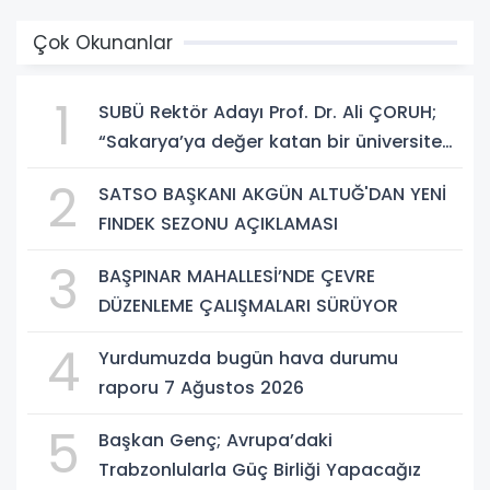
Çok Okunanlar
1
SUBÜ Rektör Adayı Prof. Dr. Ali ÇORUH;
“Sakarya’ya değer katan bir üniversite
inşa etmek istiyorum”
2
SATSO BAŞKANI AKGÜN ALTUĞ'DAN YENİ
FINDEK SEZONU AÇIKLAMASI
3
BAŞPINAR MAHALLESİ’NDE ÇEVRE
DÜZENLEME ÇALIŞMALARI SÜRÜYOR
4
Yurdumuzda bugün hava durumu
raporu 7 Ağustos 2026
5
Başkan Genç; Avrupa’daki
Trabzonlularla Güç Birliği Yapacağız