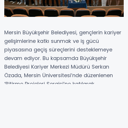
Mersin Büyükşehir Belediyesi, gençlerin kariyer
gelişimlerine katkı sunmak ve iş gücü
piyasasına geçiş süreçlerini desteklemeye
devam ediyor. Bu kapsamda Büyükşehir
Belediyesi Kariyer Merkezi Müdürü Serkan
Özada, Mersin Üniversitesi’nde düzenlenen
‘Bitirme Projeleri Sergisi’ne katılarak
öğrencilerle bir araya geldi.
MERSİN (İGFA) - Mersin Üniversitesi Prof. Dr.
Uğur Oral Kültür Merkezi’nde gerçekleşen
etkinlikte, mühendislik fakültelerinin farklı