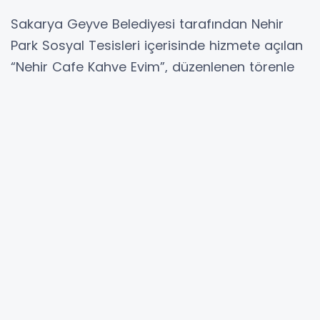
Sakarya Geyve Belediyesi tarafından Nehir
Park Sosyal Tesisleri içerisinde hizmete açılan
“Nehir Cafe Kahve Evim”, düzenlenen törenle
vatandaşların kullanımına sunuldu.
SAKARYA (İGFA) - Sakarya Geyve halkının
yoğun ilgi gösterdiği açılış programına Geyve
Belediye Başkanı Selçuk Yıldız, Geyve
Kaymakamı Murat Güven, Sakarya Büyükşehir
Belediye Başkanı adına Sosyal Hizmetler Daire
Başkanı Ahmet Öksüzoğlu, Yeniden Refah
Partisi İlçe Başkanı Hüseyin Gürsoy, MKYK Üyesi
Cafer Azaklı, Erenler Belediye Başkanı Şenol
Dinç, Siyasi Partilerin İlçe Başkanları, belediye
meclis üyeleri, mahalle muhtarları ve çok