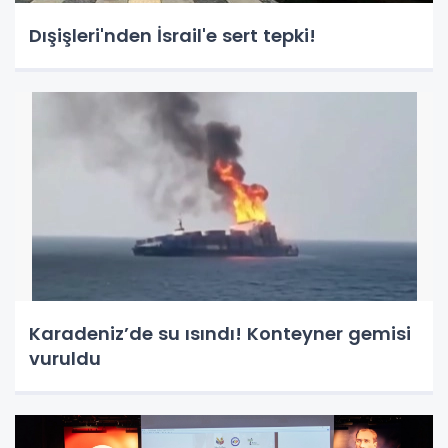
Dışişleri'nden İsrail'e sert tepki!
Karadeniz’de su ısındı! Konteyner gemisi
vuruldu