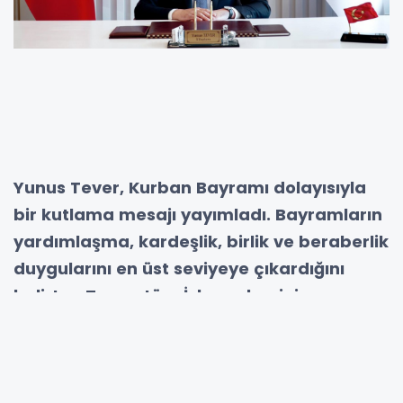
Yunus Tever, Kurban Bayramı dolayısıyla
bir kutlama mesajı yayımladı. Bayramların
yardımlaşma, kardeşlik, birlik ve beraberlik
duygularını en üst seviyeye çıkardığını
belirten Tever, tüm İslam aleminin
bayramını tebrik etti.
İl Başkanı Tever mesajında şu ifadelere yer
verdi: