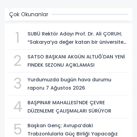
Çok Okunanlar
1
SUBÜ Rektör Adayı Prof. Dr. Ali ÇORUH;
“Sakarya’ya değer katan bir üniversite
inşa etmek istiyorum”
2
SATSO BAŞKANI AKGÜN ALTUĞ'DAN YENİ
FINDEK SEZONU AÇIKLAMASI
3
Yurdumuzda bugün hava durumu
raporu 7 Ağustos 2026
4
BAŞPINAR MAHALLESİ’NDE ÇEVRE
DÜZENLEME ÇALIŞMALARI SÜRÜYOR
5
Başkan Genç; Avrupa’daki
Trabzonlularla Güç Birliği Yapacağız