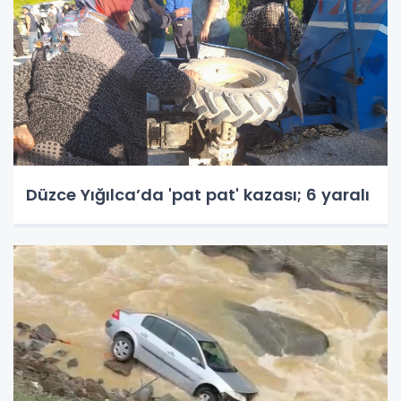
Düzce Yığılca’da 'pat pat' kazası; 6 yaralı