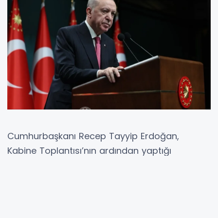
Cumhurbaşkanı Recep Tayyip Erdoğan,
Kabine Toplantısı’nın ardından yaptığı
açıklamada İran krizi ve bölgesel gelişmeleri
çok boyutlu şekilde değerlendirdiklerini
belirterek,
Türkiye
’nin güvenliği için tüm
kurumların 28 Şubat’tan bu yana teyakkuz