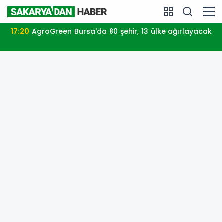
sa'da 80 şehir, 13 ülke ağırlayacak
08:23
Meteoroloji'den iki bölgeye kritik uyarı! Kuvvetli
sağan