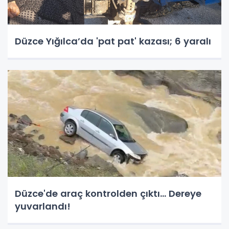
Düzce Yığılca’da 'pat pat' kazası; 6 yaralı
Düzce'de araç kontrolden çıktı... Dereye
yuvarlandı!