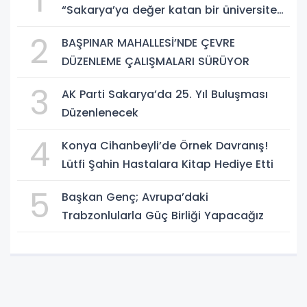
1
“Sakarya’ya değer katan bir üniversite
inşa etmek istiyorum”
2
BAŞPINAR MAHALLESİ’NDE ÇEVRE
DÜZENLEME ÇALIŞMALARI SÜRÜYOR
3
AK Parti Sakarya’da 25. Yıl Buluşması
Düzenlenecek
4
Konya Cihanbeyli’de Örnek Davranış!
Lütfi Şahin Hastalara Kitap Hediye Etti
5
Başkan Genç; Avrupa’daki
Trabzonlularla Güç Birliği Yapacağız