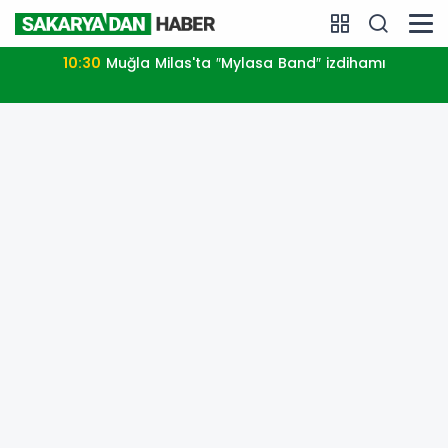
10:30
Muğla Milas'ta ″Mylasa Band″ izdihamı