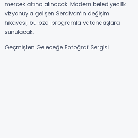
mercek altına alınacak. Modern belediyecilik
vizyonuyla gelişen Serdivan’ın değişim
hikayesi, bu özel programla vatandaşlara
sunulacak.
Geçmişten Geleceğe Fotoğraf Sergisi
Programın en dikkat çekici bölümlerinden biri
olan "Geçmişten Geleceğe Serdivan Belediyesi
Fotoğraf Sergisi", ziyaretçileri nostaljik bir
yolculuğa çıkaracak. Serdivan’ın
ilk
yıllarından
bugüne uzanan mimari değişimi, sosyal
yaşamı ve hizmet yolculuğu, nadide karelerle
sergilenecek.
Başkan
Osman Çelik’ten Davet