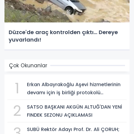
Düzce'de araç kontrolden çıktı... Dereye
yuvarlandı!
Çok Okunanlar
1
Erkan Albayrakoğlu Aşevi hizmetlerinin
devamı için iş birliği protokolü
imzalandı.
2
SATSO BAŞKANI AKGÜN ALTUĞ'DAN YENİ
FINDEK SEZONU AÇIKLAMASI
3
SUBÜ Rektör Adayı Prof. Dr. Ali ÇORUH;