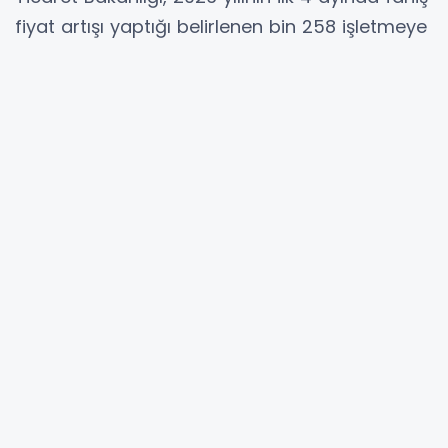
fiyat artışı yaptığı belirlenen bin 258 işletmeye
toplam 389,5 milyon lira idari para cezası
uygulandığını açıkladı.
ANKARA (İGFA) -
Ticaret Bakanlığı
bünyesinde faaliyet gösteren Haksız Fiyat
Değerlendirme Kurulu, 2026 yılı boyunca
gerçekleştirilen denetimlerde piyasadaki fahiş
fiyat uygulamalarına karşı kapsamlı
yaptırımlar uyguladı.
Bakanlıktan yapılan açıklamaya göre, yılın ilk
dört ayında gerçekleştirilen dört ayrı kurul
toplantısında temel gıda ürünlerinden e-
ticarete, sebze-meyve piyasasından ekmek