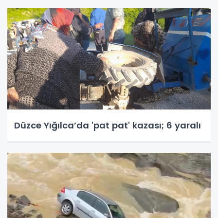
Düzce Yığılca’da 'pat pat' kazası; 6 yaralı