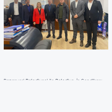
Pazaryeri
Belediyesi
ile
Belediye
-İş Sendikası
arasında 2026 yılına ilişkin yürütülen toplu iş
sözleşmesi görüşmeleri anlaşmayla
sonuçlandı. Taraflar arasında sağlanan uzlaşı
kapsamında belediye personelinin maaşlarına