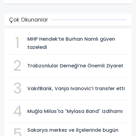
Çok Okunanlar
1
MHP Hendek’te Burhan Namlı güven
tazeledi
2
Trabzonlular Derneği’ne Önemli Ziyaret
3
VakıfBank, Vanja Ivanovic’i transfer etti
4
Muğla Milas'ta ″Mylasa Band″ izdihamı
5
Sakarya merkez ve ilçelerinde bugün