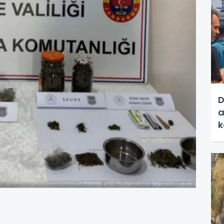
D
a
k