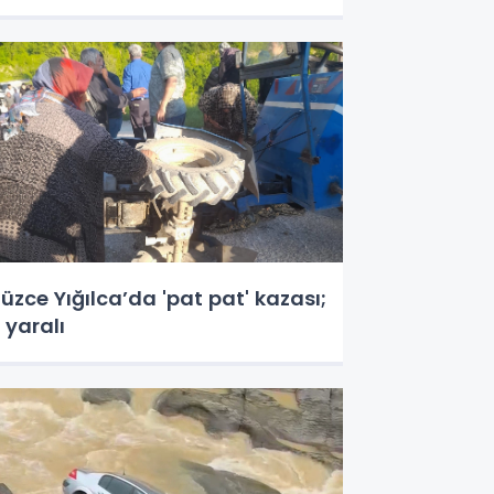
üzce Yığılca’da 'pat pat' kazası;
 yaralı