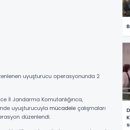
B
üzenlenen uyuşturucu operasyonunda 2
ce İl Jandarma Komutanlığınca,
sinde uyuşturucuyla
mücadele
çalışmaları
D
rasyon düzenlendi.
K
s