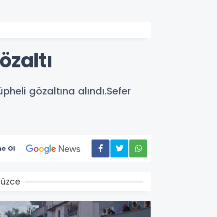
özaltı
eli gözaltına alındı.Sefer
e Ol
üzce