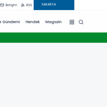
İletişim
RSS
ye Gündemi
Hendek
Magazin
20:06
Erkan