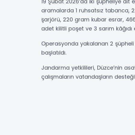
19 Şubat 2026’da iki şüpheliye ait e
aramalarda 1 ruhsatsız tabanca, 
şarjörü, 220 gram kubar esrar, 4
adet kilitli poşet ve 3 sarım kâğıdı e
Operasyonda yakalanan 2 şüpheli göz
başlatıldı.
Jandarma yetkilileri, Düzce’nin a
çalışmaların vatandaşların desteğiyl