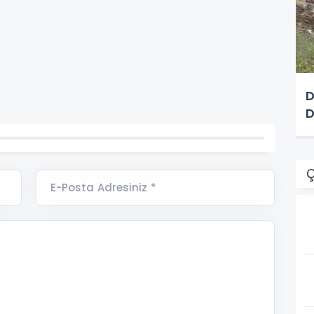
D
D
Ç
E-Posta Adresiniz *