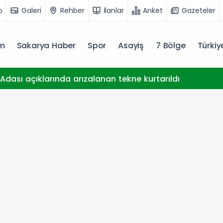
o
Galeri
Rehber
İlanlar
Anket
Gazeteler
m
Sakarya Haber
Spor
Asayiş
7 Bölge
Türki
dası açıklarında arızalanan tekne kurtarıldı