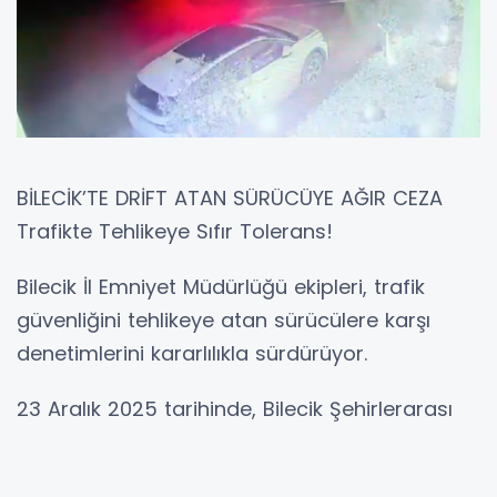
BİLECİK’TE DRİFT ATAN SÜRÜCÜYE AĞIR CEZA
Trafikte Tehlikeye Sıfır Tolerans!
Bilecik İl Emniyet Müdürlüğü ekipleri, trafik
güvenliğini tehlikeye atan sürücülere karşı
denetimlerini kararlılıkla sürdürüyor.
23 Aralık 2025 tarihinde, Bilecik Şehirlerarası
Otobüs Terminali mevkiinde bulunan bir
akaryakıt istasyonunda bilinçli kaydırma