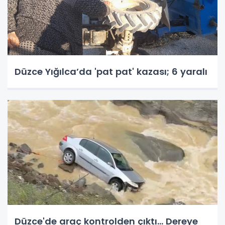
Düzce Yığılca’da 'pat pat' kazası; 6 yaralı
Düzce'de araç kontrolden çıktı... Dereye