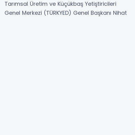
Tarımsal Üretim ve Küçükbaş Yetiştiricileri
Genel Merkezi (TÜRKYED) Genel Başkanı Nihat
Çelik başkanlığındaki heyeti Cumhurbaşkanlığı
Külliyesi’nde kabul etti. Görüşmede küçükbaş
hayvancılığın güncel sorunları ve çözüm
önerileri kapsamlı şekilde ele alındı.
ANKARA
(İGFA) -
TÜRKYED heyetinin
Cumhurbaşkanı Yardımcısı Cevdet Yılmaz ile
yaptığı görüşmede yaklaşık 1,5 saat süren
kabulde, tarım ve hayvancılık sektörünün
sahada karşılaştığı yapısal sorunlar, artan
girdi ve yem maliyetleri, küçükbaş
hayvancılığın mevcut durumu ile kuzu ve
oğlak destekleme modelleri detaylı şekilde