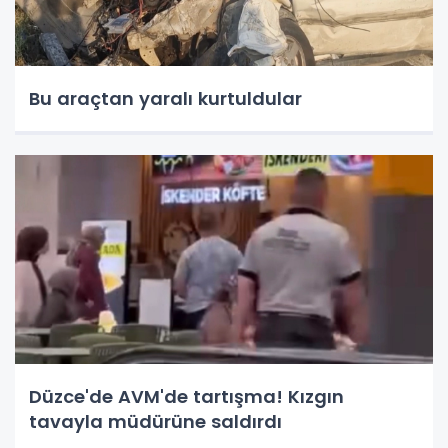
Bu araçtan yaralı kurtuldular
Düzce'de AVM'de tartışma! Kızgın
tavayla müdürüne saldırdı