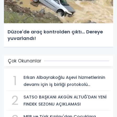
Düzce'de araç kontrolden çıktı... Dereye
yuvarlandı!
Çok Okunanlar
1
Erkan Albayrakoğlu Aşevi hizmetlerinin
devamı için iş birliği protokolü
imzalandı.
2
SATSO BAŞKANI AKGÜN ALTUĞ'DAN YENİ
FINDEK SEZONU AÇIKLAMASI
MEB ve Türk Kızılay'dan Çocuklara