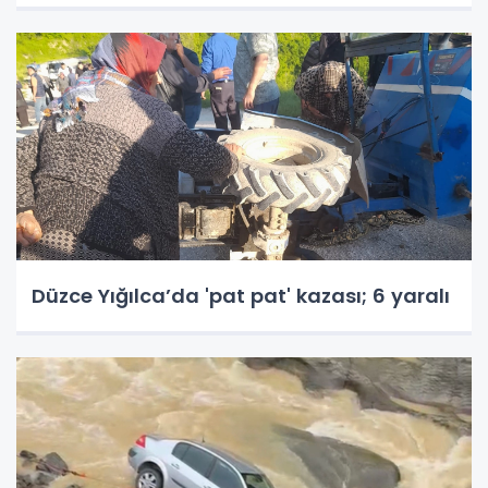
Düzce Yığılca’da 'pat pat' kazası; 6 yaralı