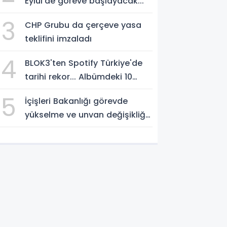
Eylül'de göreve başlayacak...
3
CHP Grubu da çerçeve yasa
teklifini imzaladı
4
BLOK3'ten Spotify Türkiye'de
tarihi rekor... Albümdeki 10
şarkının tamamı Top 50'ye
5
İçişleri Bakanlığı görevde
girdi
yükselme ve unvan değişikliği
sınavı takvimini açıkladı