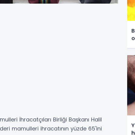
B
o
ulleri İhracatçıları Birliği Başkanı Halil
Y
deri mamulleri ihracatının yüzde 65'ini
h