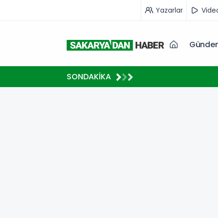
Yazarlar
Vide
Günde
11:12
SONDAKİKA
ı
Ankara ATA