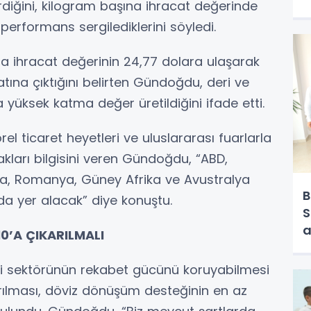
irdiğini, kilogram başına ihracat değerinde
performans sergilediklerini söyledi.
 ihracat değerinin 24,77 dolara ulaşarak
atına çıktığını belirten Gündoğdu, deri ve
yüksek katma değer üretildiğini ifade etti.
el ticaret heyetleri ve uluslararası fuarlarla
kları bilgisini veren Gündoğdu, “ABD,
nya, Romanya, Güney Afrika ve Avustralya
B
da yer alacak” diye konuştu.
S
a
0’A ÇIKARILMALI
i sektörünün rekabet gücünü koruyabilmesi
ırılması, döviz dönüşüm desteğinin en az