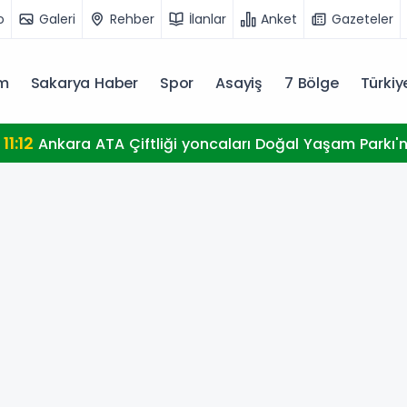
o
Galeri
Rehber
İlanlar
Anket
Gazeteler
m
Sakarya Haber
Spor
Asayiş
7 Bölge
Türki
 Çiftliği yoncaları Doğal Yaşam Parkı'na ulaştırıldı