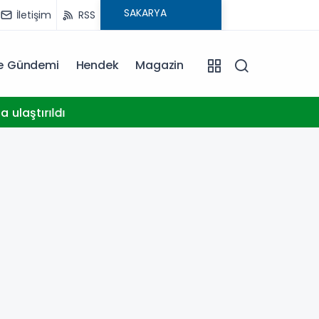
İletişim
RSS
ye Gündemi
Hendek
Magazin
09:48
Elekt