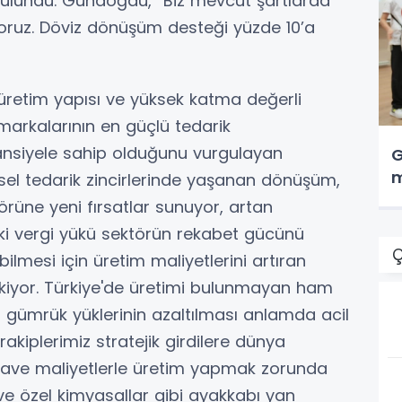
 bulundu. Gündoğdu, “Biz mevcut şartlarda
yoruz. Döviz dönüşüm desteği yüzde 10’a
k üretim yapısı ve yüksek katma değerli
markalarının en güçlü tedarik
tansiyele sahip olduğunu vurgulayan
G
m
el tedarik zincirlerinde yaşanan dönüşüm,
örüne yeni fırsatlar sunuyor, artan
deki vergi yükü sektörün rekabet gücünü
Ç
ebilmesi için üretim maliyetlerini artıran
rekiyor. Türkiye'de üretimi bulunmayan ham
i gümrük yüklerinin azaltılması anlamda acil
akiplerimiz stratejik girdilere dünya
z ilave maliyetlerle üretim yapmak zorunda
a ve özel kimyasallar gibi ayakkabı yan