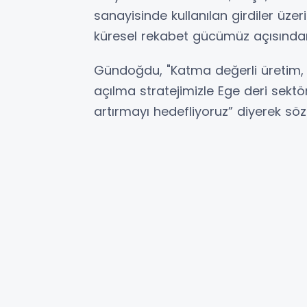
sanayisinde kullanılan girdiler üze
küresel rekabet gücümüz açısından 
Gündoğdu, "Katma değerli üretim, g
açılma stratejimizle Ege deri sek
artırmayı hedefliyoruz” diyerek sözl