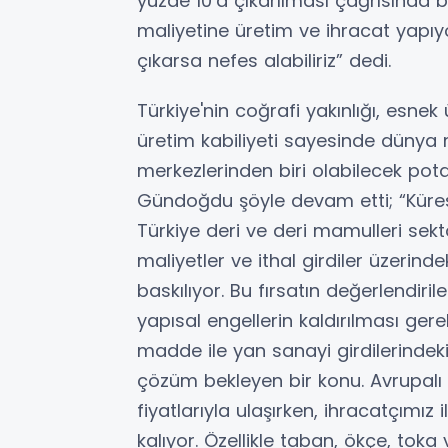
yüzde 10’a çıkarılması çağrısında
maliyetine üretim ve ihracat yapı
çıkarsa nefes alabiliriz” dedi.
Türkiye'nin coğrafi yakınlığı, esne
üretim kabiliyeti sayesinde dünya 
merkezlerinden biri olabilecek po
Gündoğdu şöyle devam etti; “Küres
Türkiye deri ve deri mamulleri sekt
maliyetler ve ithal girdiler üzerin
baskılıyor. Bu fırsatın değerlendiril
yapısal engellerin kaldırılması ge
madde ile yan sanayi girdilerindek
çözüm bekleyen bir konu. Avrupalı r
fiyatlarıyla ulaşırken, ihracatçımı
kalıyor. Özellikle taban, ökçe, tok