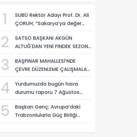
1
SUBÜ Rektör Adayı Prof. Dr. Ali
ÇORUH; “Sakarya’ya değer
katan bir üniversite inşa
2
SATSO BAŞKANI AKGÜN
etmek istiyorum”
ALTUĞ'DAN YENİ FINDEK SEZONU
AÇIKLAMASI
3
BAŞPINAR MAHALLESİ’NDE
ÇEVRE DÜZENLEME ÇALIŞMALARI
SÜRÜYOR
4
Yurdumuzda bugün hava
durumu raporu 7 Ağustos
2026
5
Başkan Genç; Avrupa’daki
Trabzonlularla Güç Birliği
Yapacağız