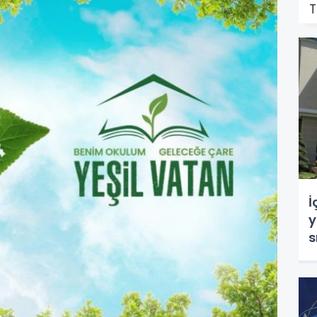
T
İ
y
s