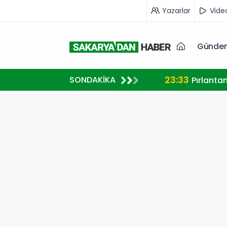
Yazarlar
Vide
Günde
23:33
SONDAKİKA
A MİLLİ TAKIM FORMASI GİYECEK
Pırlanta