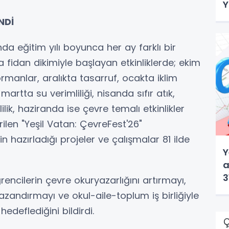
Y
NDİ
da eğitim yılı boyunca her ay farklı bir
a fidan dikimiyle başlayan etkinliklerde; ekim
rmanlar, aralıkta tasarruf, ocakta iklim
 martta su verimliliği, nisanda sıfır atık,
lik, haziranda ise çevre temalı etkinlikler
rilen "Yeşil Vatan: ÇevreFest'26"
 hazırladığı projeler ve çalışmalar 81 ilde
Y
a
3
rencilerin çevre okuryazarlığını artırmayı,
kazandırmayı ve okul-aile-toplum iş birliğiyle
hedeflediğini bildirdi.
Ç