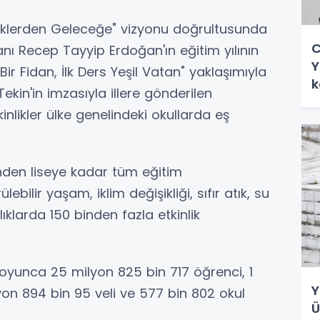
"Köklerden Geleceğe" vizyonu doğrultusunda
C
 Recep Tayyip Erdoğan'ın eğitim yılının
Y
Bir Fidan, İlk Ders Yeşil Vatan" yaklaşımıyla
k
 Tekin'in imzasıyla illere gönderilen
nlikler ülke genelindeki okullarda eş
den liseye kadar tüm eğitim
ebilir yaşam, iklim değişikliği, sıfır atık, su
şlıklarda 150 binden fazla etkinlik
 boyunca 25 milyon 825 bin 717 öğrenci, 1
Y
on 894 bin 95 veli ve 577 bin 802 okul
Ü