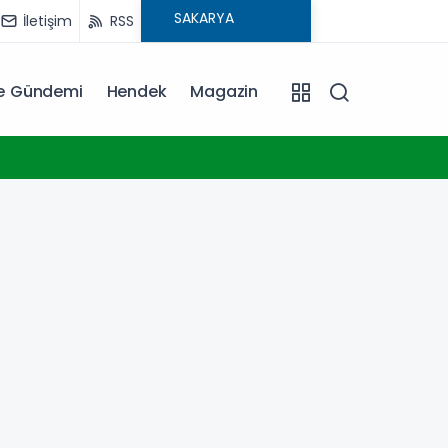
İletişim
RSS
ye Gündemi
Hendek
Magazin
23:17
Konya 