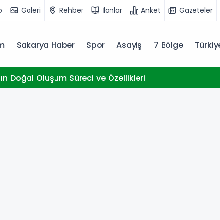
o
Galeri
Rehber
İlanlar
Anket
Gazeteler
m
Sakarya Haber
Spor
Asayiş
7 Bölge
Türki
nın Doğal Oluşum Süreci ve Özellikleri