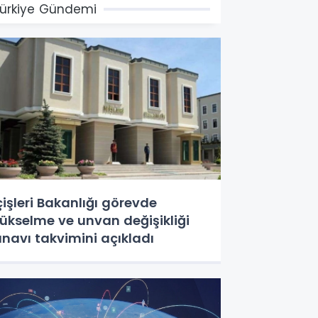
ürkiye Gündemi
çişleri Bakanlığı görevde
ükselme ve unvan değişikliği
ınavı takvimini açıkladı