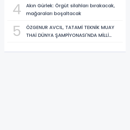
4
Akın Gürlek: Örgüt silahları bırakacak,
mağaraları boşaltacak
5
ÖZGENUR AVCIL, TATAMİ TEKNİK MUAY
THAİ DÜNYA ŞAMPİYONASI'NDA MİLLİ
TAKIM FORMASI GİYECEK