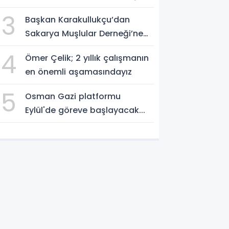
Öncelik Olmalı”
3
Başkan Karakullukçu’dan
Sakarya Muşlular Derneği’ne
ziyaret
4
Ömer Çelik; 2 yıllık çalışmanın
en önemli aşamasındayız
5
Osman Gazi platformu
Eylül'de göreve başlayacak...