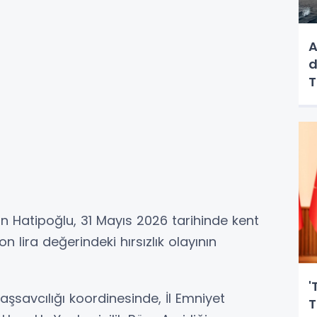
A
d
T
an Hatipoğlu, 31 Mayıs 2026 tarihinde kent
lira değerindeki hırsızlık olayının
'
aşsavcılığı koordinesinde, İl Emniyet
T