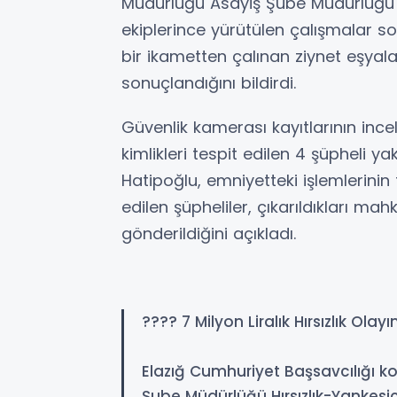
Müdürlüğü Asayiş Şube Müdürlüğü Hır
ekiplerince yürütülen çalışmalar 
bir ikametten çalınan ziynet eşyala
sonuçlandığını bildirdi.
Güvenlik kamerası kayıtlarının inc
kimlikleri tespit edilen 4 şüpheli y
Hatipoğlu, emniyetteki işlemlerin
edilen şüpheliler, çıkarıldıkları 
gönderildiğini açıkladı.
???? 7 Milyon Liralık Hırsızlık Olay
Elazığ Cumhuriyet Başsavcılığı k
Şube Müdürlüğü Hırsızlık-Yankesici