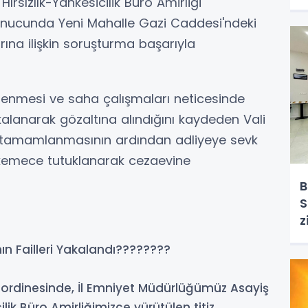
sızlık-Yankesicilik Büro Amirliği
sonucunda Yeni Mahalle Gazi Caddesi'ndeki
rına ilişkin soruşturma başarıyla
elenmesi ve saha çalışmaları neticesinde
akalanarak gözaltına alındığını kaydeden Vali
in tamamlanmasının ardından adliyeye sevk
mahkemece tutuklanarak cezaevine
B
S
z
ının Failleri Yakalandı????????
oordinesinde, İl Emniyet Müdürlüğümüz Asayiş
lik Büro Amirliğimizce yürütülen titiz