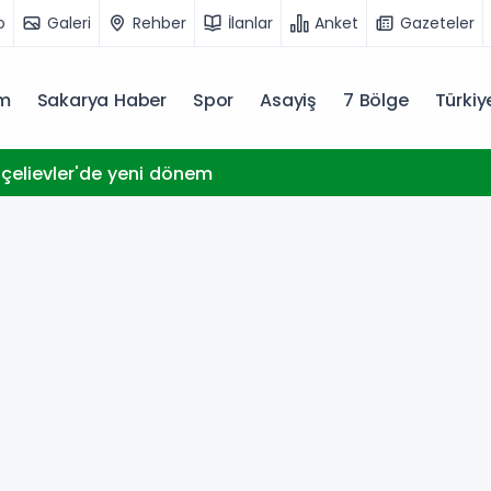
o
Galeri
Rehber
İlanlar
Anket
Gazeteler
m
Sakarya Haber
Spor
Asayiş
7 Bölge
Türki
çelievler'de yeni dönem