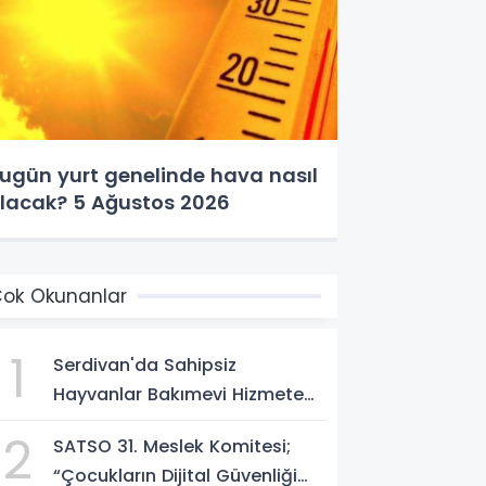
ugün yurt genelinde hava nasıl
lacak? 5 Ağustos 2026
ok Okunanlar
1
Serdivan'da Sahipsiz
Hayvanlar Bakımevi Hizmete
Açılıyor; Can Dostlara Güvenli
2
SATSO 31. Meslek Komitesi;
Yuva
“Çocukların Dijital Güvenliği