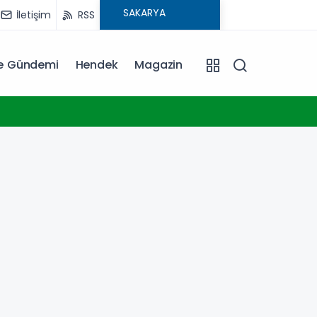
İletişim
RSS
ye Gündemi
Hendek
Magazin
09:54
Keçiö