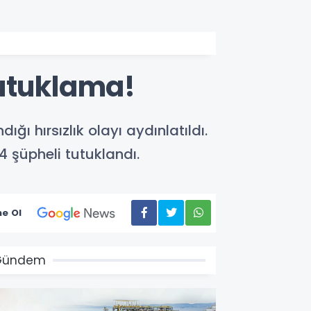
 tutuklama!
ğı hırsızlık olayı aydınlatıldı.
 şüpheli tutuklandı.
e Ol
Gündem