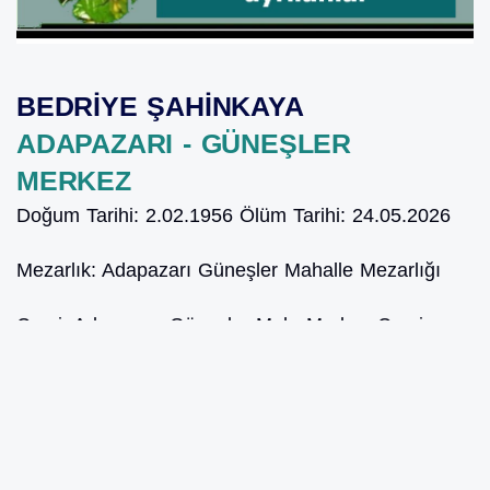
BEDRİYE ŞAHİNKAYA
ADAPAZARI - GÜNEŞLER
MERKEZ
Doğum Tarihi:
2.02.1956
Ölüm Tarihi:
24.05.2026
Mezarlık:
Adapazarı Güneşler Mahalle Mezarlığı
Cami:
Adapazarı Güneşler Mah. Merkez Cami
Vakit:
İkindi
KIYMET ARIN
ADAPAZARI - KARAOSMAN