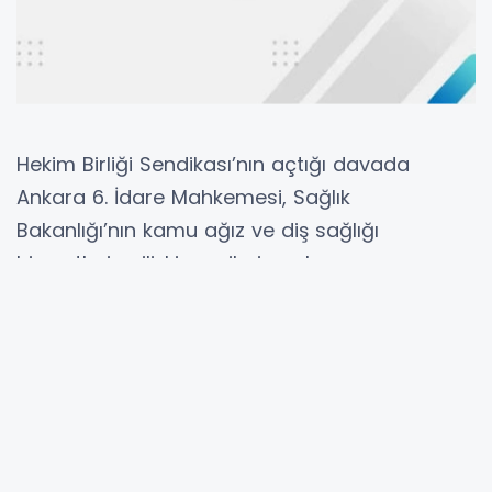
Hekim Birliği Sendikası’nın açtığı davada
Ankara 6. İdare Mahkemesi, Sağlık
Bakanlığı’nın kamu ağız ve diş sağlığı
hizmetlerine ilişkin verileri paylaşmama
kararını iptal etti. Mahkeme, kamu yararını
ilgilendiren bilgilerin “özel çalışma gerekir”
gerekçesiyle gizlenemeyeceğine hükmetti.
ANKARA (İGFA) -
Hekim Birliği Sağlık ve
Sosyal Hizmet Çalışanları Sendikası’nın, kamu
ağız ve diş sağlığı hizmetlerine ilişkin verilerin