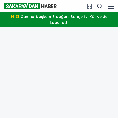
14:31
Cumhurbaşkanı Erdoğan, Bahçeli'yi Külliye'de
kabul etti