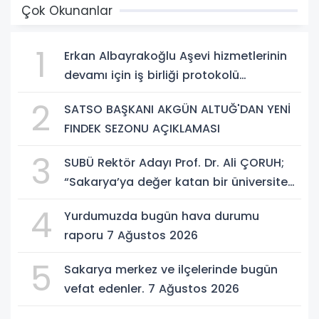
Çok Okunanlar
1
Erkan Albayrakoğlu Aşevi hizmetlerinin
devamı için iş birliği protokolü
imzalandı.
2
SATSO BAŞKANI AKGÜN ALTUĞ'DAN YENİ
FINDEK SEZONU AÇIKLAMASI
3
SUBÜ Rektör Adayı Prof. Dr. Ali ÇORUH;
“Sakarya’ya değer katan bir üniversite
inşa etmek istiyorum”
4
Yurdumuzda bugün hava durumu
raporu 7 Ağustos 2026
5
Sakarya merkez ve ilçelerinde bugün
vefat edenler. 7 Ağustos 2026