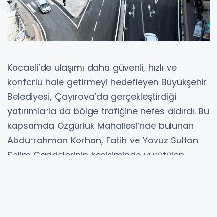
Kocaeli’de ulaşımı daha güvenli, hızlı ve
konforlu hale getirmeyi hedefleyen Büyükşehir
Belediyesi, Çayırova’da gerçekleştirdiği
yatırımlarla da bölge trafiğine nefes aldırdı. Bu
kapsamda Özgürlük Mahallesi’nde bulunan
Abdurrahman Korhan, Fatih ve Yavuz Sultan
Selim Caddelerinin kesişiminde yürütülen
kavşak düzenleme çalışması tamamlanarak,
bölgedeki ulaşım kesintisiz ve konforlu hale
getirildi.