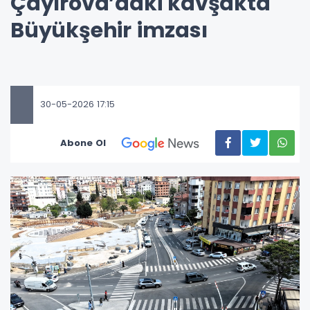
Çayırova’daki kavşakta
Büyükşehir imzası
30-05-2026 17:15
Abone Ol