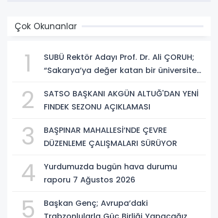
Çok Okunanlar
1
SUBÜ Rektör Adayı Prof. Dr. Ali ÇORUH;
“Sakarya’ya değer katan bir üniversite
inşa etmek istiyorum”
2
SATSO BAŞKANI AKGÜN ALTUĞ'DAN YENİ
FINDEK SEZONU AÇIKLAMASI
3
BAŞPINAR MAHALLESİ’NDE ÇEVRE
DÜZENLEME ÇALIŞMALARI SÜRÜYOR
4
Yurdumuzda bugün hava durumu
raporu 7 Ağustos 2026
5
Başkan Genç; Avrupa’daki
Trabzonlularla Güç Birliği Yapacağız