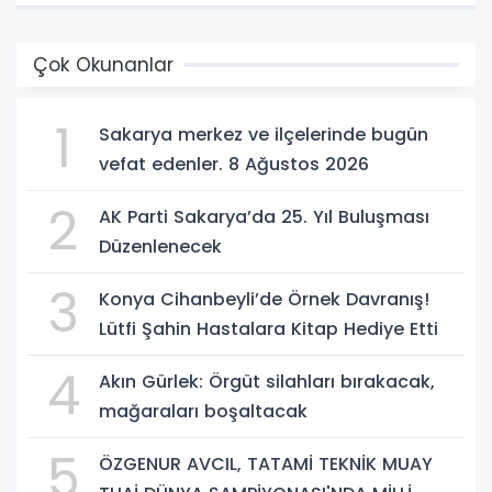
Çok Okunanlar
1
Sakarya merkez ve ilçelerinde bugün
vefat edenler. 8 Ağustos 2026
2
AK Parti Sakarya’da 25. Yıl Buluşması
Düzenlenecek
3
Konya Cihanbeyli’de Örnek Davranış!
Lütfi Şahin Hastalara Kitap Hediye Etti
4
Akın Gürlek: Örgüt silahları bırakacak,
mağaraları boşaltacak
5
ÖZGENUR AVCIL, TATAMİ TEKNİK MUAY