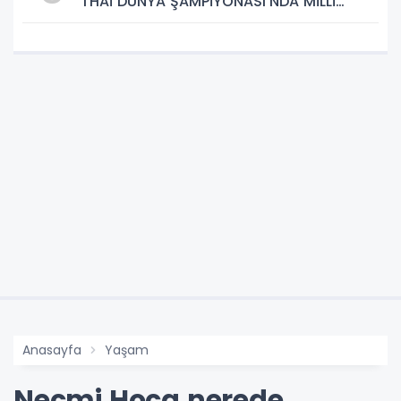
THAİ DÜNYA ŞAMPİYONASI'NDA MİLLİ
TAKIM FORMASI GİYECEK
Anasayfa
Yaşam
Necmi Hoca nerede,