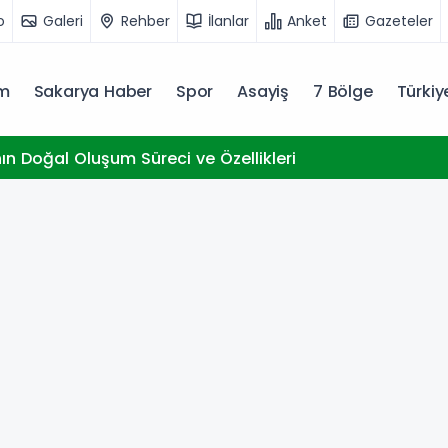
o
Galeri
Rehber
İlanlar
Anket
Gazeteler
m
Sakarya Haber
Spor
Asayiş
7 Bölge
Türki
nın Doğal Oluşum Süreci ve Özellikleri