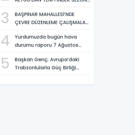
AÇIKLAMASI
3
BAŞPINAR MAHALLESİ’NDE
ÇEVRE DÜZENLEME ÇALIŞMALARI
SÜRÜYOR
4
Yurdumuzda bugün hava
durumu raporu 7 Ağustos
2026
5
Başkan Genç; Avrupa’daki
Trabzonlularla Güç Birliği
Yapacağız