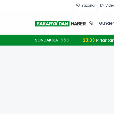
Yazarlar
Vide
Günde
23:33
SONDAKİKA
A MİLLİ TAKIM FORMASI GİYECEK
Pırlanta