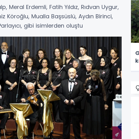
lp, Meral Erdemli, Fatih Yıldız, Rıdvan Uygur,
iz Köroğlu, Mualla Başsüslü, Aydın Birinci,
rlayıcı, gibi isimlerden oluştu
G
k
Ç