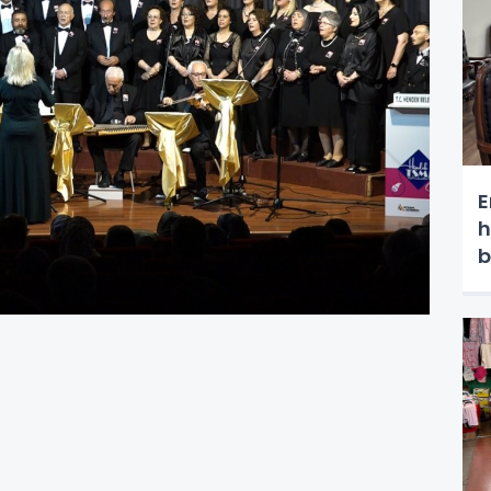
E
h
b