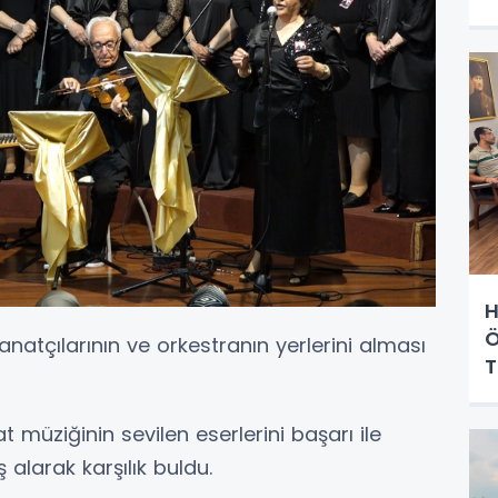
H
Ö
natçılarının ve orkestranın yerlerini alması
T
müziğinin sevilen eserlerini başarı ile
 alarak karşılık buldu.