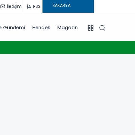
İletişim
RSS
ye Gündemi
Hendek
Magazin
23:17
Konya 