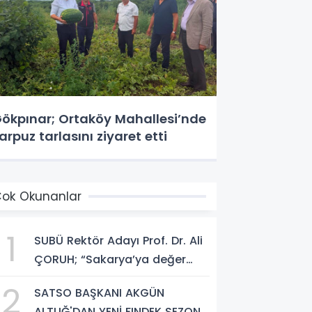
ökpınar; Ortaköy Mahallesi’nde
arpuz tarlasını ziyaret etti
ok Okunanlar
1
SUBÜ Rektör Adayı Prof. Dr. Ali
ÇORUH; “Sakarya’ya değer
katan bir üniversite inşa
2
SATSO BAŞKANI AKGÜN
etmek istiyorum”
ALTUĞ'DAN YENİ FINDEK SEZONU