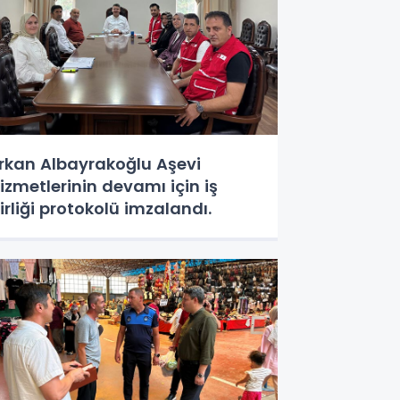
rkan Albayrakoğlu Aşevi
izmetlerinin devamı için iş
irliği protokolü imzalandı.