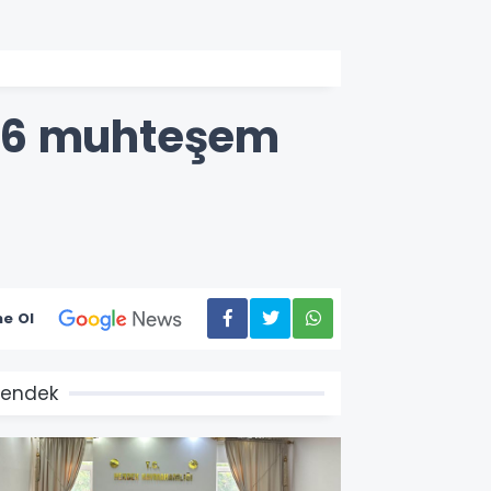
026 muhteşem
e Ol
endek