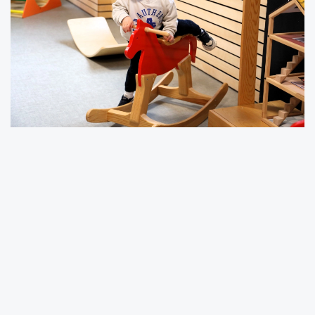
KOCAELİ (İGFA) -
Kocaeli Büyükşehir
Belediyesi tarafından ilk kez Anne Şehir
Merkezi Akasya’da başlatılan ebeveynli oyun
grubu ailelerden yoğun ilgi görmeye devam
ediyor. 18-24 ay ve 24-36 ay olmak üzere iki
farklı yaş grubuna özel hazırlanan programda