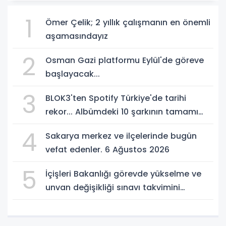
1
Ömer Çelik; 2 yıllık çalışmanın en önemli
aşamasındayız
2
Osman Gazi platformu Eylül'de göreve
başlayacak...
3
BLOK3'ten Spotify Türkiye'de tarihi
rekor... Albümdeki 10 şarkının tamamı
Top 50'ye girdi
4
Sakarya merkez ve ilçelerinde bugün
vefat edenler. 6 Ağustos 2026
5
İçişleri Bakanlığı görevde yükselme ve
unvan değişikliği sınavı takvimini
açıkladı