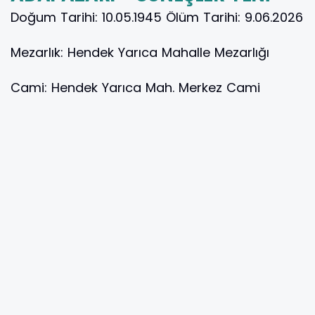
Doğum Tarihi:
10.05.1945
Ölüm Tarihi:
9.06.2026
Mezarlık:
Hendek Yarıca Mahalle Mezarlığı
Cami:
Hendek Yarıca Mah. Merkez Cami
Vakit:
Öğle
MEHMET ÖZEN
ADAPAZARI - HIZIRTEPE
Doğum Tarihi:
25.12.1941
Ölüm Tarihi:
9.06.2026
YILDIRIM AKGÜN
ADAPAZARI - KORUCUK
Doğum Tarihi:
22.10.1962
Ölüm Tarihi:
9.06.2026