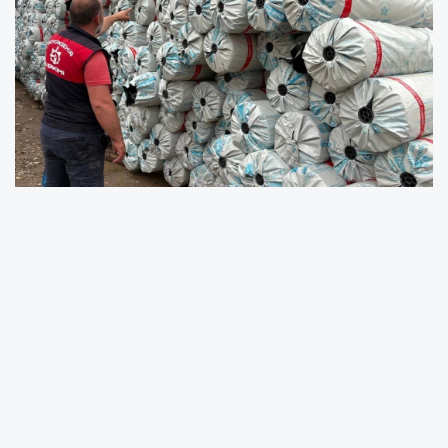
KOCAELİ (İGFA) -
Kocaeli Büyükşehir
Belediyesi Muhtarlık İşleri Dairesi Başkanlığı
Tarımsal Hizmetler Şube Müdürlüğü
tarafından yürütülen çalışma kapsamında, İlçe
Tarım ve Orman Müdürlükleri tarafından hasar
tespit tutanağı düzenlenen 244 çiftçiye yüzde