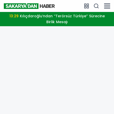
13:29
Kılıçdaroğlu’ndan “Terörsüz Türkiye” Sürecine
Birlik Mesajı