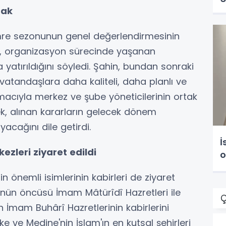
mak
re sezonunun genel değerlendirmesinin
ek, organizasyon sürecinde yaşanan
a yatırıldığını söyledi. Şahin, bundan sonraki
atandaşlara daha kaliteli, daha planlı ve
acıyla merkez ve şube yöneticilerinin ortak
ek, alınan kararların gelecek dönem
acağını dile getirdi.
İ
zleri ziyaret edildi
o
 önemli isimlerinin kabirleri de ziyaret
olünün öncüsü İmam Mâtürîdî Hazretleri ile
Ç
n İmam Buhârî Hazretlerinin kabirlerini
ekke ve Medine'nin İslam'ın en kutsal şehirleri