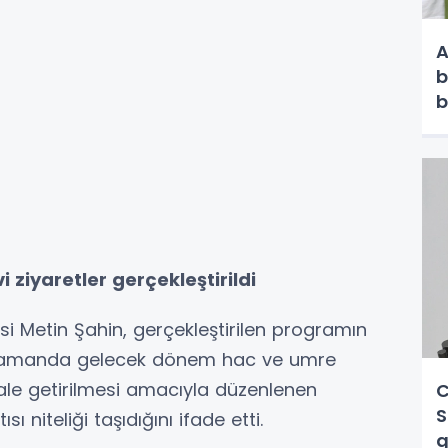
A
b
b
iyaretler gerçekleştirildi
si Metin Şahin, gerçekleştirilen programın
nı zamanda gelecek dönem hac ve umre
hale getirilmesi amacıyla düzenlenen
C
S
 niteliği taşıdığını ifade etti.
g