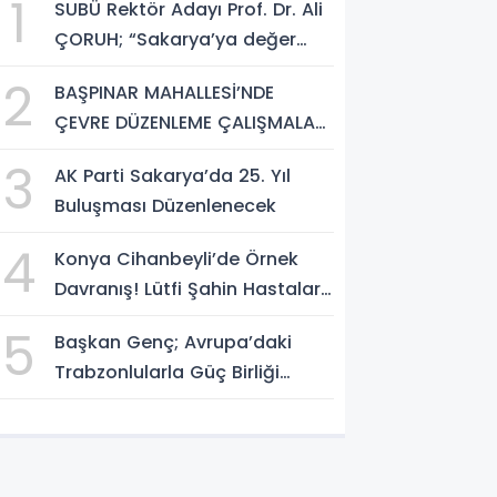
1
SUBÜ Rektör Adayı Prof. Dr. Ali
ÇORUH; “Sakarya’ya değer
katan bir üniversite inşa
2
BAŞPINAR MAHALLESİ’NDE
etmek istiyorum”
ÇEVRE DÜZENLEME ÇALIŞMALARI
SÜRÜYOR
3
AK Parti Sakarya’da 25. Yıl
Buluşması Düzenlenecek
4
Konya Cihanbeyli’de Örnek
Davranış! Lütfi Şahin Hastalara
Kitap Hediye Etti
5
Başkan Genç; Avrupa’daki
Trabzonlularla Güç Birliği
Yapacağız