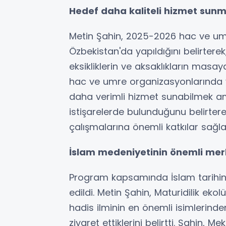
Hedef daha kaliteli hizmet sun
Metin Şahin, 2025-2026 hac ve um
Özbekistan'da yapıldığını belirter
eksikliklerin ve aksaklıkların masay
hac ve umre organizasyonlarında v
daha verimli hizmet sunabilmek am
istişarelerde bulunduğunu belirter
çalışmalarına önemli katkılar sağlay
İslam medeniyetinin önemli merke
Program kapsamında İslam tarihinin
edildi. Metin Şahin, Maturidilik ek
hadis ilminin en önemli isimlerinde
ziyaret ettiklerini belirtti. Şahin, M