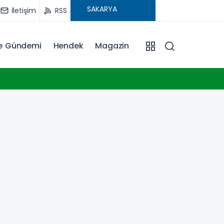
İletişim
RSS
ye Gündemi
Hendek
Magazin
09:30
Eyüps