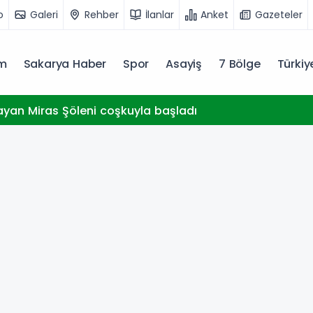
o
Galeri
Rehber
İlanlar
Anket
Gazeteler
m
Sakarya Haber
Spor
Asayiş
7 Bölge
Türki
ayan Miras Şöleni coşkuyla başladı