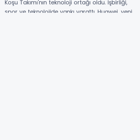
Koşu Takımı'nın teknoloji ortağı oldu. İşbirliği,
spor ve teknolojide yankı yarattı. Huawei, yeni
akıllı saatlerle sporculara yüksek hassasiyetli
takip imkanı sunarak, koşu kültürünü
tanıtacak.
PRNEWSWİRE / SHENZHEN, ÇİN (İGFA) -
5
Ocak 2026 tarihinde Huawei, maraton ikonu
Eliud Kipchoge'ye ev sahipliği yapan dsm-
firmenich Koşu Takımı'nın resmi teknoloji
işbirlikçisi olarak devrim niteliğinde bir ortaklığı
duyurdu. İşbirliği, koşu kültürünü dünya
çapında tanıtmayı ve daha fazla insanın bu
sporu benimsemesine ilham vermeyi
amaçlıyor. Sektörler arası ittifak, hem teknoloji
hem de spor dünyasında şimdiden büyük