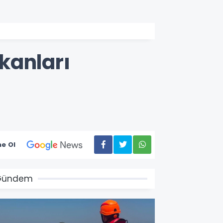
şkanları
e Ol
Gündem