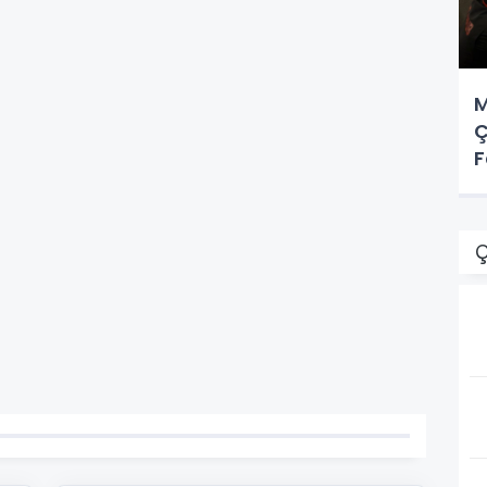
M
Ç
F
Ç