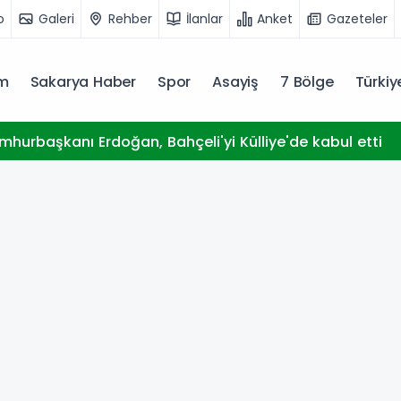
o
Galeri
Rehber
İlanlar
Anket
Gazeteler
m
Sakarya Haber
Spor
Asayiş
7 Bölge
Türki
kanı Erdoğan, Bahçeli'yi Külliye'de kabul etti