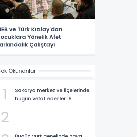
EB ve Türk Kızılay'dan
ocuklara Yönelik Afet
arkındalık Çalıştayı
ok Okunanlar
1
Sakarya merkez ve ilçelerinde
bugün vefat edenler. 6
Ağustos 2026
2
Bugün yurt genelinde hava