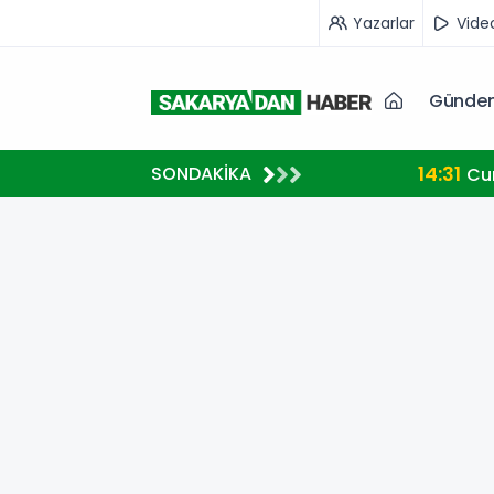
Yazarlar
Vide
Günde
14:31
SONDAKİKA
kolü imzalandı.
Cumhurbaş