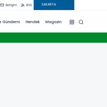
İletişim
RSS
ye Gündemi
Hendek
Magazin
14:06
Sakary