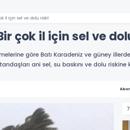
ok il için sel ve dolu riski!
Bir çok il için sel ve dol
rmelerine göre Batı Karadeniz ve güney illerd
atandaşları ani sel, su baskını ve dolu riskine 
Abon
7