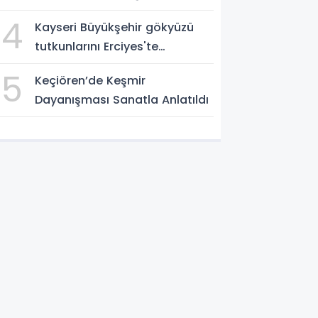
4
Kayseri Büyükşehir gökyüzü
tutkunlarını Erciyes'te
buluşturacak
5
Keçiören’de Keşmir
Dayanışması Sanatla Anlatıldı