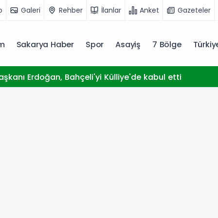
o
Galeri
Rehber
İlanlar
Anket
Gazeteler
m
Sakarya Haber
Spor
Asayiş
7 Bölge
Türki
kanı Erdoğan, Bahçeli'yi Külliye'de kabul etti