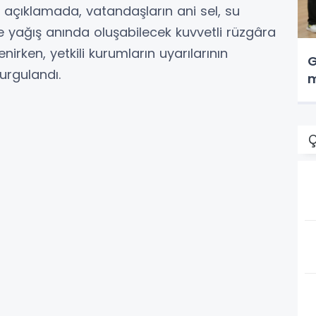
an açıklamada, vatandaşların ani sel, su
 ve yağış anında oluşabilecek kuvvetli rüzgâra
tenirken, yetkili kurumların uyarılarının
G
urgulandı.
m
Ç