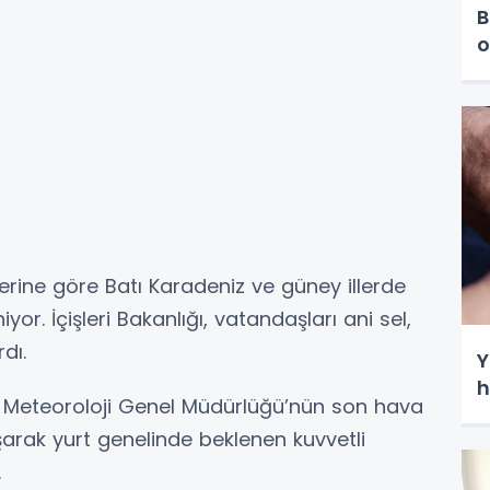
B
o
erine göre Batı Karadeniz ve güney illerde
or. İçişleri Bakanlığı, vatandaşları ani sel,
dı.
Y
h
ğı, Meteoroloji Genel Müdürlüğü’nün son hava
arak yurt genelinde beklenen kuvvetli
.