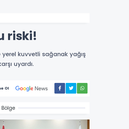
u riski!
e yerel kuvvetli sağanak yağış
karşı uyardı.
e Ol
 Bölge