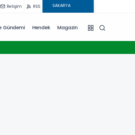
İletişim
RSS
ye Gündemi
Hendek
Magazin
14:06
Sakary