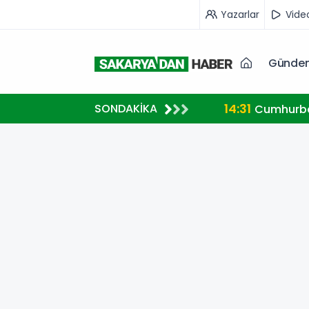
Yazarlar
Vide
Günde
14:31
SONDAKİKA
kolü imzalandı.
Cumhurbaş