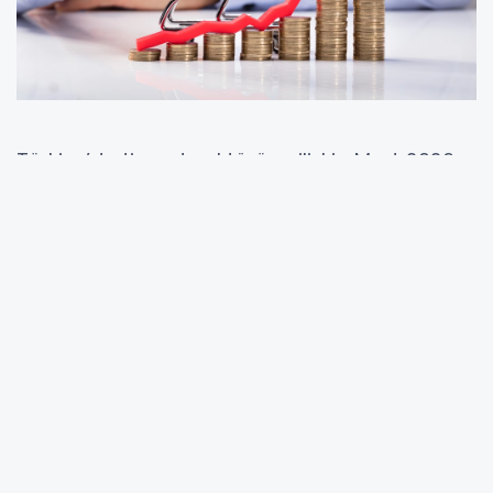
Türkiye’de ticaret sektörüne ilişkin Mart 2026
verileri açıklandı. Veriler, özellikle perakende
tarafında iç talebin güçlü seyrettiğine işaret
ederken, toptan ticaret ve motorlu araç
satışlarında ise zayıflamanın sürdüğünü
ortaya koydu.
TÜİK’in yayımladığı ticaret satış hacmi endeksi
(2021=100) verilerine göre, toplam ticaret satış
hacmi geçen yılın aynı ayına göre yüzde 1,7
arttı.