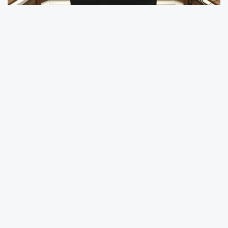
Sakarya İl Millî Eğitim Müdürlüğünde, İl Millî
Eğitim Müdürü Coşkun Bakırtaş
başkanlığında il yöneticilerinin katılımıyla
süreç değerlendirme toplantısı
gerçekleştirildi.
İl Millî Eğitim Müdürlüğü toplantı salonunda