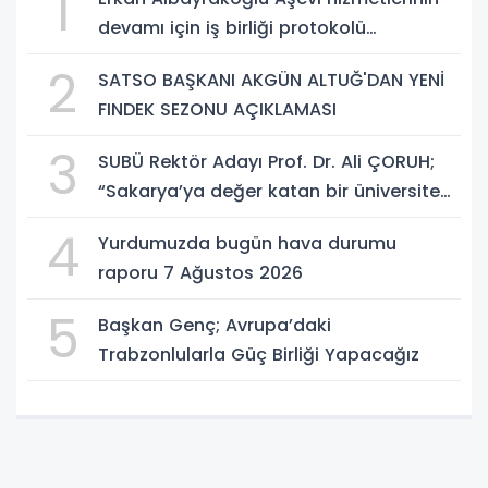
1
devamı için iş birliği protokolü
imzalandı.
2
SATSO BAŞKANI AKGÜN ALTUĞ'DAN YENİ
FINDEK SEZONU AÇIKLAMASI
3
SUBÜ Rektör Adayı Prof. Dr. Ali ÇORUH;
“Sakarya’ya değer katan bir üniversite
inşa etmek istiyorum”
4
Yurdumuzda bugün hava durumu
raporu 7 Ağustos 2026
5
Başkan Genç; Avrupa’daki
Trabzonlularla Güç Birliği Yapacağız