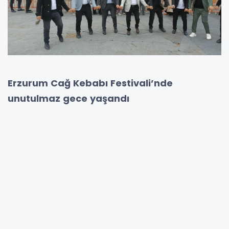
Erzurum Cağ Kebabı Festivali’nde
unutulmaz gece yaşandı
Serdivan Diş Hastanesi ilerisi Mehmet Zorlu
İlkokulu Kavşağı’nda gerçekleştirilen festival
programının sunuculuğunu Filiz Yıldırım
üstlenirken, başarılı sunumu ve enerjisiyle
geceye renk kattı. Vatandaşlar hem Erzurum
kültürünü yaşama fırsatı buldu hem de sevilen
sanatçıların konserleriyle unutulmaz anlar