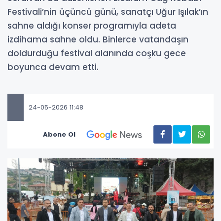
Festivali’nin üçüncü günü, sanatçı Uğur Işılak’ın
sahne aldığı konser programıyla adeta
izdihama sahne oldu. Binlerce vatandaşın
doldurduğu festival alanında coşku gece
boyunca devam etti.
24-05-2026 11:48
Abone Ol