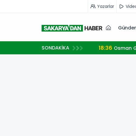
Yazarlar
Vide
Günde
8:36
SONDAKİKA
Osman Gazi platformu Eylül'de göreve başlayacak.