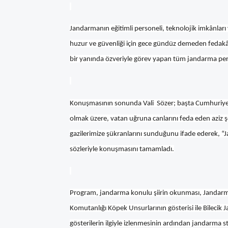
Jandarmanın eğitimli personeli, teknolojik imkânları
huzur ve güvenliği için gece gündüz demeden fedakârc
bir yanında özveriyle görev yapan tüm jandarma pers
Konuşmasının sonunda Vali Sözer; başta Cumhuriyet
olmak üzere, vatan uğruna canlarını feda eden aziz ş
gazilerimize şükranlarını sunduğunu ifade ederek, “
sözleriyle konuşmasını tamamladı.
Program, jandarma konulu şiirin okunması, Jandarma 
Komutanlığı Köpek Unsurlarının gösterisi ile Bilecik 
gösterilerin ilgiyle izlenmesinin ardından jandarma sta