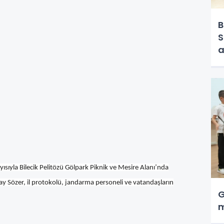
B
S
a
ısıyla Bilecik Pelitözü Gölpark Piknik ve Mesire Alanı’nda
ay Sözer, il protokolü, jandarma personeli ve vatandaşların
G
m