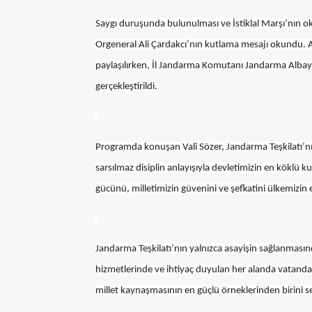
Saygı duruşunda bulunulması ve İstiklal Marşı’nın
Orgeneral Ali Çardakcı’nın kutlama mesajı okundu. A
paylaşılırken, İl Jandarma Komutanı Jandarma Albay
gerçekleştirildi.
Programda konuşan Vali Sözer, Jandarma Teşkilatı’nı
sarsılmaz disiplin anlayışıyla devletimizin en köklü
gücünü, milletimizin güvenini ve şefkatini ülkemizin e
Jandarma Teşkilatı’nın yalnızca asayişin sağlanmasınd
hizmetlerinde ve ihtiyaç duyulan her alanda vatandaşı
millet kaynaşmasının en güçlü örneklerinden birini ser