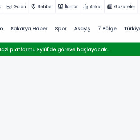
o
Galeri
Rehber
İlanlar
Anket
Gazeteler
m
Sakarya Haber
Spor
Asayiş
7 Bölge
Türki
..