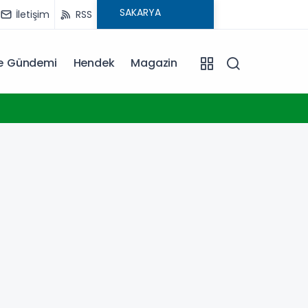
İletişim
RSS
ye Gündemi
Hendek
Magazin
18:30
Trabzonspor'a büyük destek