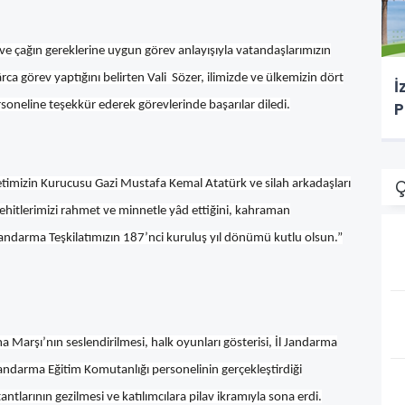
 ve çağın gereklerine uygun görev anlayışıyla vatandaşlarımızın
a görev yaptığını belirten Vali Sözer, ilimizde ve ülkemizin dört
İ
P
oneline teşekkür ederek görevlerinde başarılar diledi.
Ç
imizin Kurucusu Gazi Mustafa Kemal Atatürk ve silah arkadaşları
ehitlerimizi rahmet ve minnetle yâd ettiğini, kahraman
Jandarma Teşkilatımızın 187’nci kuruluş yıl dönümü kutlu olsun.”
Marşı’nın seslendirilmesi, halk oyunları gösterisi, İl Jandarma
Jandarma Eğitim Komutanlığı personelinin gerçekleştirdiği
ntlarının gezilmesi ve katılımcılara pilav ikramıyla sona erdi.