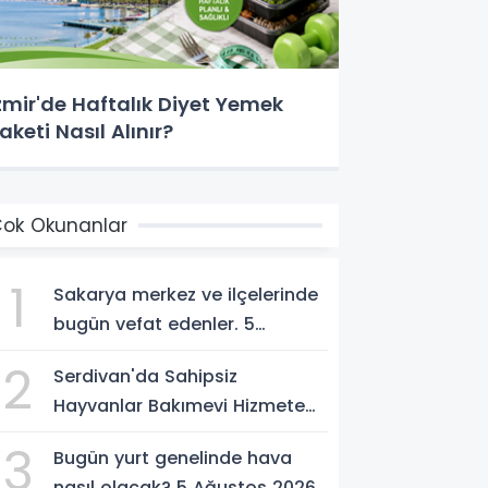
zmir'de Haftalık Diyet Yemek
aketi Nasıl Alınır?
ok Okunanlar
1
Sakarya merkez ve ilçelerinde
bugün vefat edenler. 5
Ağustos 2026
2
Serdivan'da Sahipsiz
Hayvanlar Bakımevi Hizmete
Açılıyor; Can Dostlara Güvenli
3
Bugün yurt genelinde hava
Yuva
nasıl olacak? 5 Ağustos 2026