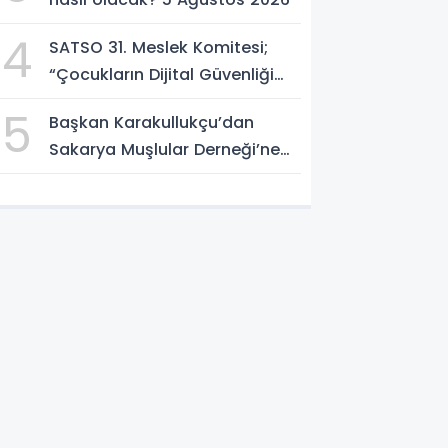
4
SATSO 31. Meslek Komitesi;
“Çocukların Dijital Güvenliği
Öncelik Olmalı”
5
Başkan Karakullukçu’dan
Sakarya Muşlular Derneği’ne
ziyaret