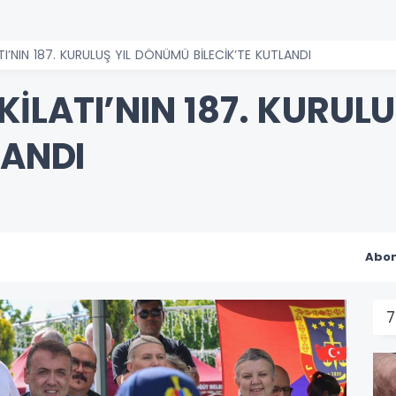
I’NIN 187. KURULUŞ YIL DÖNÜMÜ BİLECİK’TE KUTLANDI
İLATI’NIN 187. KURUL
LANDI
Abon
7