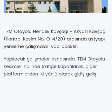
TEM Otoyolu
Hendek
Kavşağı - Akyazı Kavşağı
(Kontrol Kesim No: O-4/20) arasında üstyapı
yenileme çalışmaları yapılacaktır.
Yapılacak çalışmalar esnasında, TEM Otoyolu
kesimler halinde trafiğe kapatılarak, diğer
platformlardan iki yönlü olarak gidiş geliş
şeklinde verilecektir. Ayrıca çalışmanın bir
etabında Kuzey Marmara Otoyolu TEM Akyazı
Kavşağından
Ankara
istikametine çıkış
kapatılacaktır.