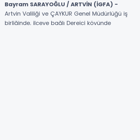
Bayram SARAYOĞLU / ARTVİN (İGFA) -
Artvin Valiliği ve ÇAYKUR Genel Müdürlüğü iş
birliğinde, ilçeye bağlı Dereiçi köyünde
düzenlenen geleneksel çay hasadı
programında konuşan Vali Turan Ergün, çayın
Türk toplumunda ayrı bir öneme sahip
olduğunu söyledi.
Türkiye'de 2025'de 1 milyon 400 bin tona yakın
yaş çay üretimi gerçekleştiğini belirten Vali
Ergün, bu üretimden yaklaşık 256 bin ton
civarında da kuru çay elde edildiğini dile
getirdi. Arhavi, Hopa, Kemalpaşa ve Borçka
ilçelerinde çay üretiminin yoğun şekilde
yapıldığını ifade eden Vali Ergün, "Bu